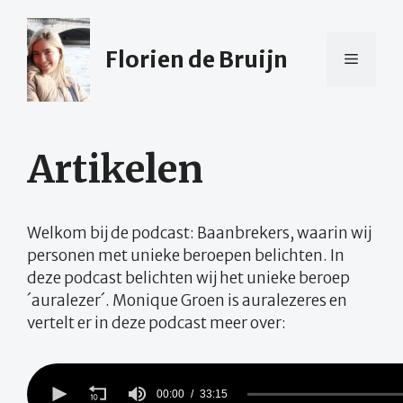
Ga
naar
de
Florien de Bruijn
Menu
inhoud
Artikelen
Welkom bij de podcast: Baanbrekers, waarin wij
personen met unieke beroepen belichten. In
deze podcast belichten wij het unieke beroep
´auralezer´. Monique Groen is auralezeres en
vertelt er in deze podcast meer over: