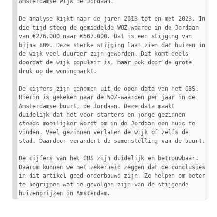
Amsterdamse wijk de Jordaan.

De analyse kijkt naar de jaren 2013 tot en met 2023. In 
die tijd steeg de gemiddelde WOZ-waarde in de Jordaan 
van €276.000 naar €567.000. Dat is een stijging van 
bijna 80%. Deze sterke stijging laat zien dat huizen in 
de wijk veel duurder zijn geworden. Dit komt deels 
doordat de wijk populair is, maar ook door de grote 
druk op de woningmarkt.

De cijfers zijn genomen uit de open data van het CBS. 
Hierin is gekeken naar de WOZ-waarden per jaar in de 
Amsterdamse buurt, de Jordaan. Deze data maakt 
duidelijk dat het voor starters en jonge gezinnen 
steeds moeilijker wordt om in de Jordaan een huis te 
vinden. Veel gezinnen verlaten de wijk of zelfs de 
stad. Daardoor verandert de samenstelling van de buurt.

De cijfers van het CBS zijn duidelijk en betrouwbaar. 
Daarom kunnen we met zekerheid zeggen dat de conclusies 
in dit artikel goed onderbouwd zijn. Ze helpen om beter 
te begrijpen wat de gevolgen zijn van de stijgende 
huizenprijzen in Amsterdam.