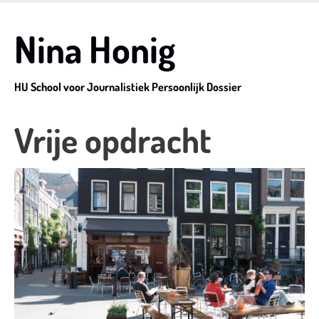
Skip
to
Nina Honig
main
content
HU School voor Journalistiek Persoonlijk Dossier
Vrije opdracht