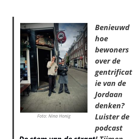
Benieuwd
hoe
bewoners
over de
gentrificat
ie van de
Jordaan
denken?
Luister de
Foto: Nina Honig
podcast
De stem van de straat
! Tijmen