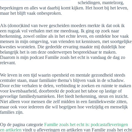
scheidingen, mantelzorg,
beperkingen en alles wat daarbij komt kijken. Het hoort bij het leven,
maar het blijft vaak onbesproken.
Als (donor)kind van twee gescheiden moeders merkte ik dat ook ik
een rugzak vol verhalen met me meedraag. Ik ging op zoek naar
herkenning, zowel online als in het echte leven, en ontdekte hoe vaak
mensen in mijn omgeving, van vrienden tot kennissen, met soortgelijke
kwesties worstelen. Die gedeelde ervaring maakte mij duidelijk hoe
belangrijk het is om deze onderwerpen bespreekbaar te maken.
Daarom is mijn podcast Familie zoals het echt is vandaag de dag zo
relevant.
We leven in een tijd waarin openheid en mentale gezondheid steeds
centraler staan, maar familiaire thema’s blijven vaak in de schaduw.
Door echte verhalen te delen, verbinding te zoeken en ruimte te maken
voor kwetsbaarheid, doorbreekt de podcast het taboe op lastige of
gevoelige familiedynamieken. Het biedt herkenning, steun en inzicht.
Niet alleen voor mensen die zelf midden in een familiekwestie zitten,
maar ook voor iedereen die wil begrijpen hoe veelzijdig en menselijk
families zijn.
Op de pagina categorie
Familie zoals het echt is: podcastafleveringen
en artikelen
vindt u afleveringen en artikelen van Familie zoals het echt