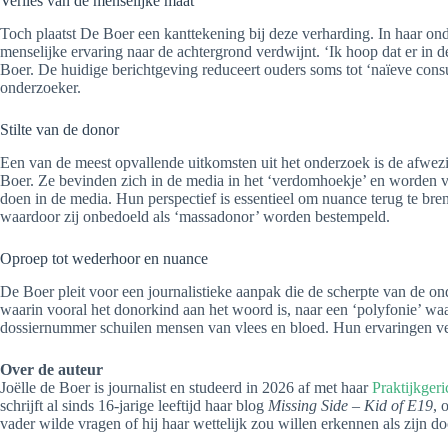
Verlies van de menselijke maat
Toch plaatst De Boer een kanttekening bij deze verharding. In haar ond
menselijke ervaring naar de achtergrond verdwijnt. ‘
Ik hoop dat er in 
Boer.
De huidige berichtgeving reduceert ouders soms tot ‘naïeve cons
onderzoeker.
Stilte van de donor
Een van de meest opvallende uitkomsten uit het onderzoek is de afwezi
Boer
.
Ze bevinden zich in de media in het ‘verdomhoekje’ en worden 
doen in de media. Hun perspectief is essentieel om nuance terug te bre
waardoor zij onbedoeld als ‘massadonor’ worden bestempeld
.
Oproep tot wederhoor en nuance
De Boer pleit voor een journalistieke aanpak die de scherpte van de o
waarin vooral het donorkind aan het woord is, naar een ‘polyfonie’ w
dossiernummer schuilen mensen van vlees en bloed. Hun ervaringen v
Over de auteur
Joëlle de Boer is journalist en studeerd in 2026 af met haar
Praktijkger
schrijft al sinds 16-jarige leeftijd haar blog
Missing Side – Kid of E19
, 
vader wilde vragen of hij haar wettelijk zou willen erkennen als zijn do