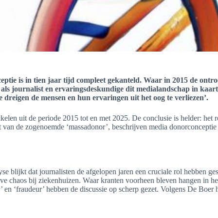
ie is in tien jaar tijd compleet gekanteld. Waar in 2015 de ontro
ie als journalist en ervaringsdeskundige dit medialandschap in kaa
 dreigen de mensen en hun ervaringen uit het oog te verliezen’.
kelen uit de periode 2015 tot en met 2025
. De conclusie is helder: he
van de zogenoemde ‘massadonor’, beschrijven media donorconceptie ni
yse blijkt dat journalisten de afgelopen jaren een cruciale rol hebben g
eve chaos bij ziekenhuizen
.
Waar kranten voorheen bleven hangen in h
 en ‘fraudeur’ hebben de discussie op scherp gezet
. Volgens De Boer h