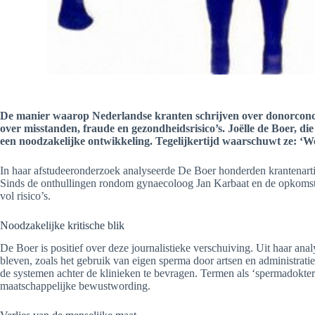
De manier waarop Nederlandse kranten schrijven over donorconcept
over misstanden, fraude en gezondheidsrisico’s. Joëlle de Boer, d
een noodzakelijke ontwikkeling. Tegelijkertijd waarschuwt ze: ‘We
In haar afstudeeronderzoek analyseerde De Boer honderden krantenarti
Sinds de onthullingen rondom gynaecoloog Jan Karbaat en de opkomst 
vol risico’s
.
Noodzakelijke kritische blik
De Boer is positief over deze journalistieke verschuiving.
Uit haar anal
bleven, zoals het gebruik van eigen sperma door artsen en administrati
de systemen achter de klinieken te bevragen
.
Termen als ‘spermadokter’
maatschappelijke bewustwording.