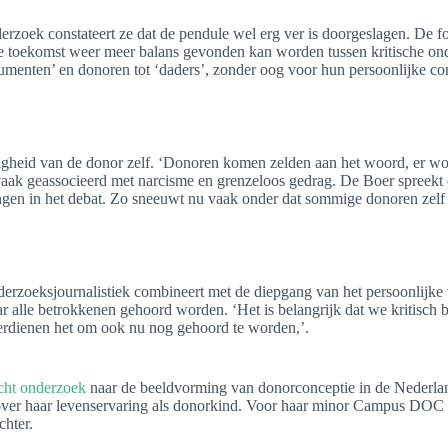
erzoek constateert ze dat de pendule wel erg ver is doorgeslagen. De fo
de toekomst weer meer balans gevonden kan worden tussen kritische ond
umenten’ en donoren tot ‘daders’, zonder oog voor hun persoonlijke co
gheid van de donor zelf. ‘
Donoren komen zelden aan het woord, er wo
vaak geassocieerd met narcisme en grenzeloos gedrag
.
De Boer spreekt 
ngen in het debat.
Zo sneeuwt nu vaak onder dat sommige donoren zelf o
nderzoeksjournalistiek combineert met de diepgang van het persoonlijke
aar alle betrokkenen gehoord worden
.
‘Het is belangrijk dat we kritisch 
erdienen het om ook nu nog gehoord te worden,’.
icht onderzoek
naar de beeldvorming van donorconceptie in de Nederla
over haar levenservaring als donorkind. Voor haar minor Campus DOC
chter.