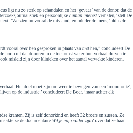
cus ligt nu zo sterk op schandalen en het ‘gevaar’ van de donor, dat de
erzoeksjournalistiek en persoonlijke
human interest
-verhalen,’ stelt De
ntext
. ‘We zien nu vooral de misstand, en minder de mens,’ aldus de
rdt vooral
over
hen gesproken in plaats van
met
hen,” concludeert De
de hoop uit dat donoren in de toekomst vaker hun verhaal durven te
ok misleid zijn door klinieken over het aantal verwekte kinderen,
 verhaal.
Het doel moet zijn om weer te bewegen van een ‘monofonie’,
blijven op de industrie,’ concludeert De Boer, ‘maar achter elk
ndse kranten.
Zij is zelf donorkind en heeft 32 broers en zussen
. Ze
 maakte ze de documentaire
Wil je mijn vader zijn?
over dat ze haar