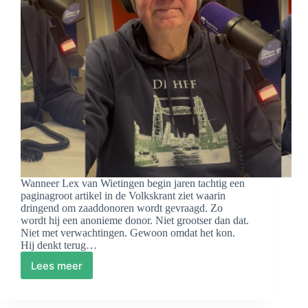
Wanneer Lex van Wietingen begin jaren tachtig een
paginagroot artikel in de Volkskrant ziet waarin
dringend om zaaddonoren wordt gevraagd. Zo
wordt hij een anonieme donor. Niet grootser dan dat.
Niet met verwachtingen. Gewoon omdat het kon.
Hij denkt terug…
Lees meer
Familie
zoals
het