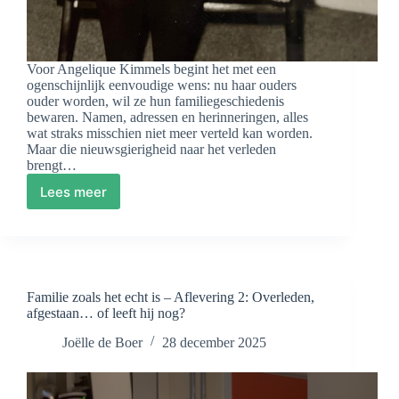
Voor Angelique Kimmels begint het met een
ogenschijnlijk eenvoudige wens: nu haar ouders
ouder worden, wil ze hun familiegeschiedenis
bewaren. Namen, adressen en herinneringen, alles
wat straks misschien niet meer verteld kan worden.
Maar die nieuwsgierigheid naar het verleden
brengt…
Lees meer
Overleden,
afgestaan…
of
leeft
hij
nog?
Familie zoals het echt is – Aflevering 2: Overleden,
afgestaan… of leeft hij nog?
Joëlle de Boer
28 december 2025