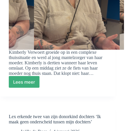
Kimberly Verwoert groeide op in een complexe
thuissituatie en werd al jong mantelzorger van haar
moeder. Kimberly is dertien wanneer haar leven
omslaat. Op een middag ziet ze de fiets van haar
moeder nog thuis staan. Dat klopt niet: haar…
Lees meer
Familie
zoals
het
echt
is
–
Lex erkende twee van zijn donorkind dochters ‘Ik
Aflevering
maak geen onderscheid tussen mijn dochters’
4:
Je