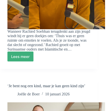
Wanneer Rachied Soebhan terugdenkt aan zijn jeugd
windt hij er geen doekjes om: ‘Thuis was er geen
ruimte om emoties te voelen. Als je ze toonde, was
dat slecht of ongezond.’ Rachied groeit op met
Surinaamse ouders met Islamitische en…
Lees meer
Familie
zoals
het
echt
is
–
‘Je bent nog een kind, maar je kan geen kind zijn’
Aflevering
5:
Joëlle de Boer
10 januari 2026
Als
familie
geen
thuis