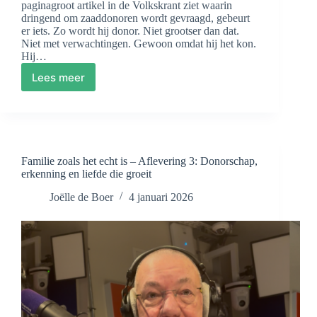
paginagroot artikel in de Volkskrant ziet waarin
dringend om zaaddonoren wordt gevraagd, gebeurt
er iets. Zo wordt hij donor. Niet grootser dan dat.
Niet met verwachtingen. Gewoon omdat hij het kon.
Hij…
Lees meer
Lex
erkende
twee
van
zijn
donorkind
Familie zoals het echt is – Aflevering 3: Donorschap,
dochters
erkenning en liefde die groeit
‘Ik
maak
Joëlle de Boer
4 januari 2026
geen
onderscheid
tussen
mijn
dochters’