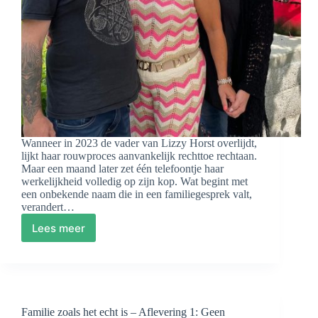
Wanneer in 2023 de vader van Lizzy Horst overlijdt,
lijkt haar rouwproces aanvankelijk rechttoe rechtaan.
Maar een maand later zet één telefoontje haar
werkelijkheid volledig op zijn kop. Wat begint met
een onbekende naam die in een familiegesprek valt,
verandert…
Lees meer
Geen
Amsterdamse
vader,
maar
een
Zwitserse
Familie zoals het echt is – Aflevering 1: Geen
vader