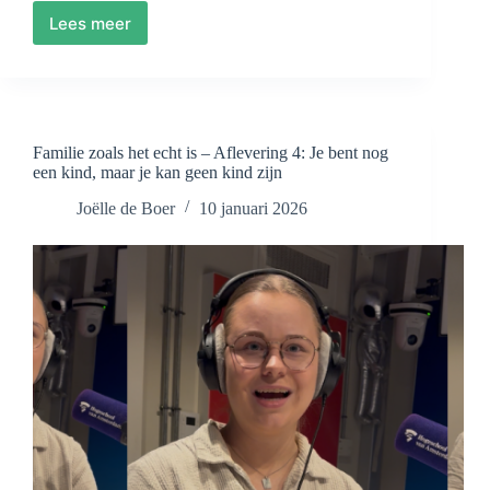
Lees meer
‘Je
bent
nog
een
kind,
maar
Familie zoals het echt is – Aflevering 4: Je bent nog
je
een kind, maar je kan geen kind zijn
kan
geen
Joëlle de Boer
10 januari 2026
kind
zijn’