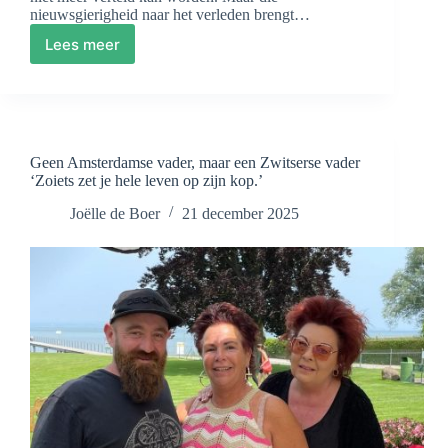
nieuwsgierigheid naar het verleden brengt…
Lees meer
Familie
zoals
het
echt
is
–
Geen Amsterdamse vader, maar een Zwitserse vader
Aflevering
‘Zoiets zet je hele leven op zijn kop.’
2:
Overleden,
Joëlle de Boer
21 december 2025
afgestaan…
of
leeft
hij
nog?