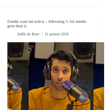
geen
ruimte
voor
gevoel’
Familie zoals het echt is – Aflevering 5: Als familie
geen thuis is
Joëlle de Boer
11 januari 2026