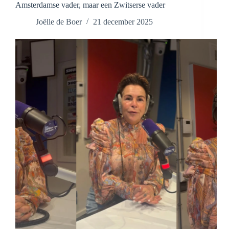
Amsterdamse vader, maar een Zwitserse vader
‘Zoiets
zet
Joëlle de Boer
21 december 2025
je
hele
leven
op
zijn
kop.’