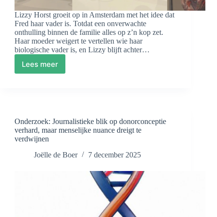
Lizzy Horst groeit op in Amsterdam met het idee dat
Fred haar vader is. Totdat een onverwachte
onthulling binnen de familie alles op z’n kop zet.
Haar moeder weigert te vertellen wie haar
biologische vader is, en Lizzy blijft achter…
Lees meer
Familie
zoals
het
echt
is
–
Onderzoek: Journalistieke blik op donorconceptie
Aflevering
verhard, maar menselijke nuance dreigt te
1:
verdwijnen
Geen
Amsterdamse
Joëlle de Boer
7 december 2025
vader,
maar
een
Zwitserse
vader