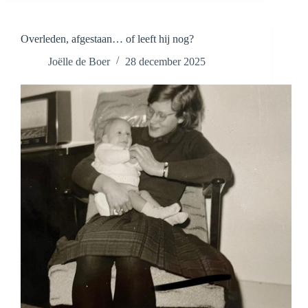
echt
is
–
Overleden, afgestaan… of leeft hij nog?
Aflevering
3:
Joëlle de Boer
28 december 2025
Donorschap,
erkenning
en
liefde
die
groeit