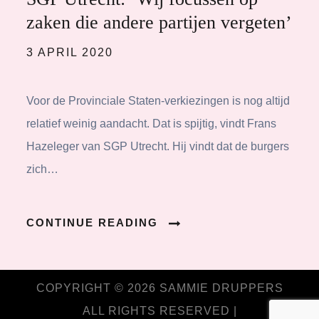
zaken die andere partijen vergeten’
Posted
3 APRIL 2020
on
Voor de Provinciale Staten-verkiezingen is nog altijd
relatief weinig aandacht. Dat is spijtig, vindt Frans
Hazeleger van SGP Utrecht. Hij vindt dat de burgers
zich…
CONTINUE READING
COPYRIGHT © 2026
SAMMIE DRUPPERS
ALL RIGHTS RESERVED |