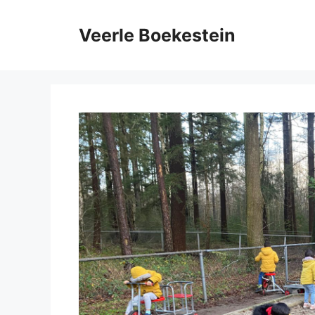
Ga
naar
Veerle Boekestein
de
inhoud