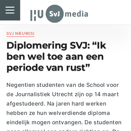
SvJ media
SvJ media
Landelijk
SVJ NIEUW(S)
Diplomering SVJ: “Ik
Regionaal
ben wel toe aan een
Specials & International
periode van rust”
In de praktijk
Negentien studenten van de S
chool voor
Freelancebureau
de Journalistiek Utrecht
zijn op 14 maart
Introductiefestival
afgestudeerd.
Na jaren hard werken
hebben ze hun welverdiende diploma
Agenda & Vacatures
eindelijk
mogen
ontvangen.
De studenten