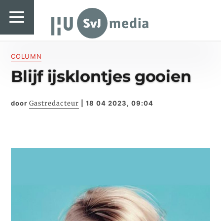
SvJ media
SvJ media
Landelijk
COLUMN
Blijf ijsklontjes gooien
Regionaal
Specials & International
door
Gastredacteur
|
18 04 2023, 09:04
In de praktijk
Freelancebureau
Introductiefestival
Agenda & Vacatures