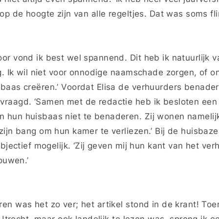
op de hoogte zijn van alle regeltjes. Dat was soms fl
or vond ik best wel spannend. Dit heb ik natuurlijk 
g. Ik wil niet voor onnodige naamschade zorgen, of on
baas creëren.’ Voordat Elisa de verhuurders benader
vraagd. ‘Samen met de redactie heb ik besloten een
hun huisbaas niet te benaderen. Zij wonen namelijk
ijn bang om hun kamer te verliezen.’ Bij de huisbazen
bjectief mogelijk. ‘Zij geven mij hun kant van het verh
rouwen.’
n was het zo ver; het artikel stond in de krant! Toe
 Utrecht, maar ook landelijk te lezen was, sprong ik e