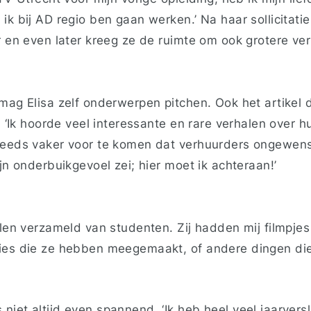
ik bij AD regio ben gaan werken.’ Na haar sollicitati
r en even later kreeg ze de ruimte om ook grotere ve
mag Elisa zelf onderwerpen pitchen. Ook het artikel d
f. ‘Ik hoorde veel interessante en rare verhalen over
teeds vaker voor te komen dat verhuurders ongewens
ijn onderbuikgevoel zei; hier moet ik achteraan!’
alen verzameld van studenten. Zij hadden mij filmpje
ies die ze hebben meegemaakt, of andere dingen die
niet altijd even spannend. ‘Ik heb heel veel jaarver