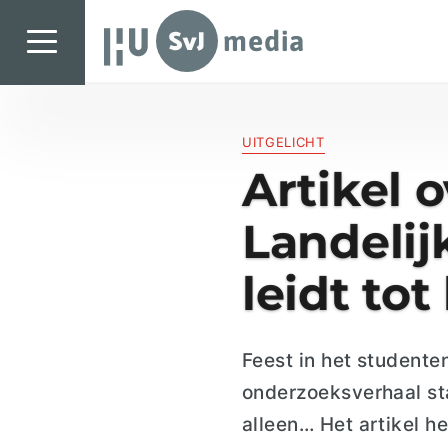
SvJ media
SvJ media
UITGELICHT
Landelijk
Artikel 
Regionaal
Landelijk
Specials & International
In de praktijk
leidt to
Freelancebureau
Introductiefestival
Feest in het studente
Agenda & Vacatures
onderzoeksverhaal sta
alleen… Het artikel h