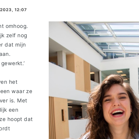
 2023, 12:07
ant omhoog.
jk zelf nog
r dat mijn
taan.
 gewerkt.’
en het
tgeen waar ze
ver is. Met
lijk een
ze hoopt dat
ordt