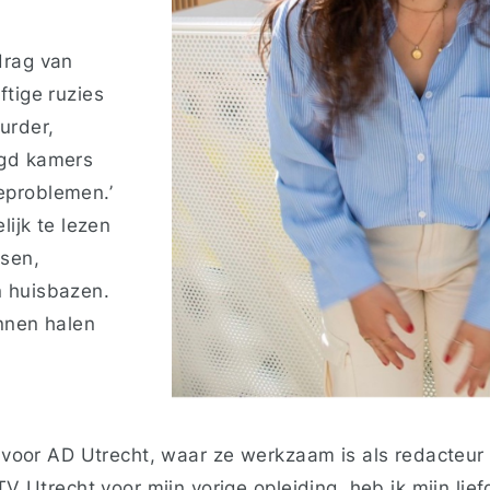
drag van
ftige ruzies
urder,
agd kamers
eproblemen.’
lijk te lezen
nsen,
 huisbazen.
unnen halen
a voor AD Utrecht, waar ze werkzaam is als redacteur
RTV Utrecht voor mijn vorige opleiding, heb ik mijn lie