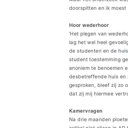
doorspitten en ik moest 
Hoor wederhoor
‘Het plegen van wederho
lag het wel heel gevoeli
de studenten en de huis
student toestemming ge
anoniem te benoemen en 
desbetreffende huis en z
gesproken, bleef zij zo o
dat zij mij hiermee vert
Kamervragen
Na drie maanden ploetere
artikel niet alleen in AD