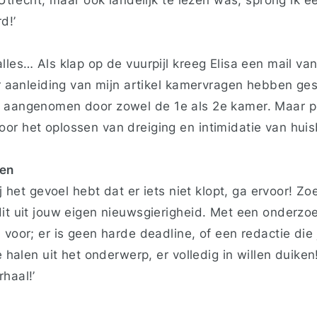
rd!’
lles… Als klap op de vuurpijl kreeg Elisa een mail van 
ar aanleiding van mijn artikel kamervragen hebben ge
l aangenomen door zowel de 1
e
als 2
e
kamer. Maar p
or het oplossen van dreiging en intimidatie van huis
ten
ij het gevoel hebt dat er iets niet klopt, ga ervoor! 
it uit jouw eigen nieuwsgierigheid. Met een onderzoek
 voor; er is geen harde deadline, of een redactie die 
e halen uit het onderwerp, er volledig in willen duiken! 
haal!’