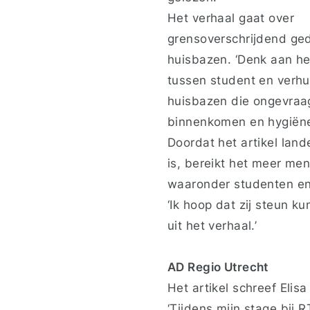
Het verhaal gaat over
grensoverschrijdend ge
huisbazen. ‘Denk aan he
tussen student en verhu
huisbazen die ongevra
binnenkomen en hygiën
Doordat het artikel lande
is, bereikt het meer me
waaronder studenten en
‘Ik hoop dat zij steun k
uit het verhaal.’
AD Regio Utrecht
Het artikel schreef Elis
‘Tijdens mijn stage bij 