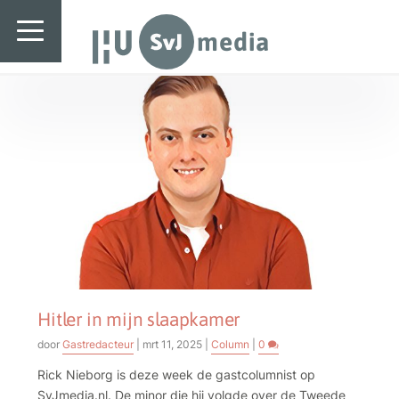
SvJ media
Tag:
Hitler
SvJ media
Landelijk
Regionaal
Specials & International
In de praktijk
Freelancebureau
Introductiefestival
Hitler in mijn slaapkamer
Agenda & Vacatures
door
Gastredacteur
|
mrt 11, 2025
|
Column
|
0
Rick Nieborg is deze week de gastcolumnist op
SvJmedia.nl. De minor die hij volgde over de Tweede