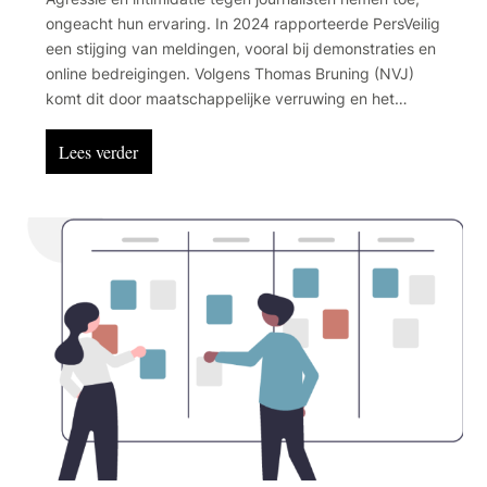
ongeacht hun ervaring. In 2024 rapporteerde PersVeilig
een stijging van meldingen, vooral bij demonstraties en
online bedreigingen. Volgens Thomas Bruning (NVJ)
komt dit door maatschappelijke verruwing en het
afnemende vertrouwen in de media. Online en fysieke
dreigingen lopen steeds meer in elkaar over, waardoor
Lees verder
journalisten zich ook digitaal onveilig voelen.