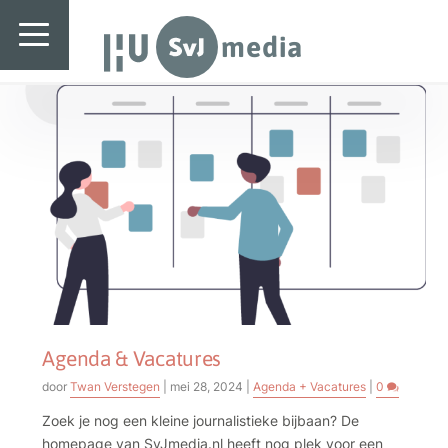
SvJ media
Tag:
Telegraaf
SvJ media
Landelijk
Regionaal
Specials & International
In de praktijk
Freelancebureau
Introductiefestival
Agenda & Vacatures
Agenda & Vacatures
door
Twan Verstegen
|
mei 28, 2024
|
Agenda + Vacatures
|
0
Zoek je nog een kleine journalistieke bijbaan? De
homepage van SvJmedia.nl heeft nog plek voor een