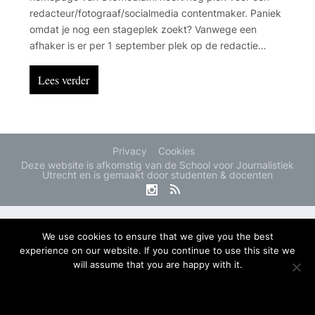
redacteur/fotograaf/socialmedia contentmaker. Paniek
omdat je nog een stageplek zoekt? Vanwege een
afhaker is er per 1 september plek op de redactie
Amersfoort van het AD. Boswachter Tim zoekt voor
serie een contentmaker. Check ook de andere
Lees verder
vacatures en leuke bijbanen.
Privacy
Cookies
Deze website is afkomstig van de School voor Journalistiek
Utrecht en is gemaakt door studenten & docenten
We use cookies to ensure that we give you the best
experience on our website. If you continue to use this site we
will assume that you are happy with it.
OK