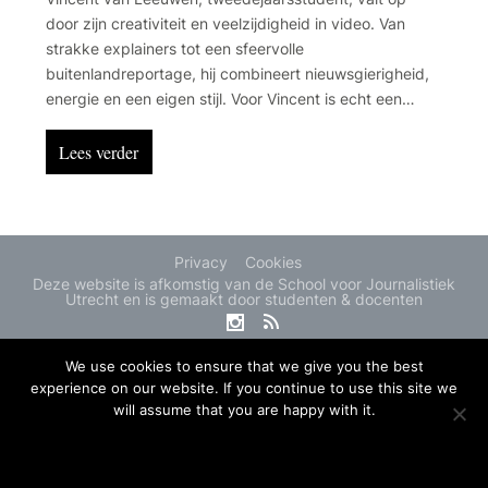
door zijn creativiteit en veelzijdigheid in video. Van
strakke explainers tot een sfeervolle
buitenlandreportage, hij combineert nieuwsgierigheid,
energie en een eigen stijl. Voor Vincent is echt een
passie: elke week creëren houdt hem scherp en
geïnspireerd. Zijn docenten prijzen zijn professionele
Lees verder
blik en experimenteerdrang, terwijl hij ook zijn
klasgenoten motiveert en inspireert.
Privacy
Cookies
Deze website is afkomstig van de School voor Journalistiek
Utrecht en is gemaakt door studenten & docenten
We use cookies to ensure that we give you the best
experience on our website. If you continue to use this site we
will assume that you are happy with it.
OK