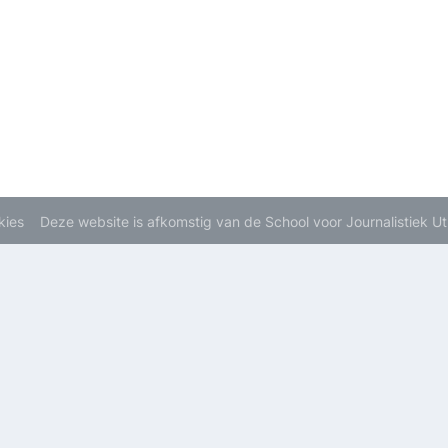
kies
Deze website is afkomstig van de School voor Journalistiek U