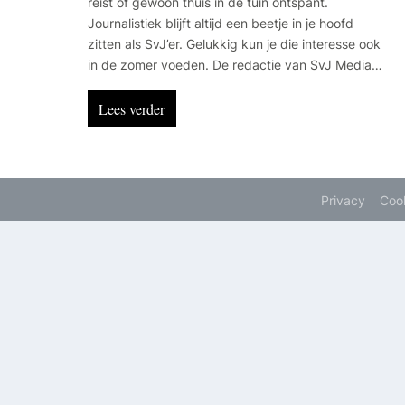
reist of gewoon thuis in de tuin ontspant.
Journalistiek blijft altijd een beetje in je hoofd
zitten als SvJ’er. Gelukkig kun je die interesse ook
in de zomer voeden. De redactie van SvJ Media
selecteerde een aantal boeiende en leerzame
podcasts waarmee je op een ontspannen manier
Lees verder
toch iets nieuws oppikt tijdens het zomeren.
Privacy
Coo