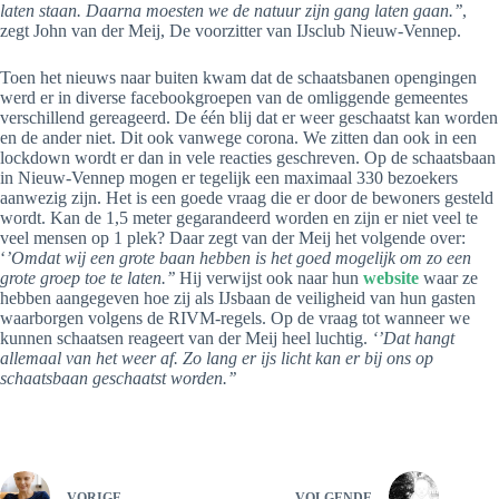
laten staan. Daarna moesten we de natuur zijn gang laten gaan.’’
,
zegt John van der Meij, De voorzitter van IJsclub Nieuw-Vennep.
Toen het nieuws naar buiten kwam dat de schaatsbanen opengingen
werd er in diverse facebookgroepen van de omliggende gemeentes
verschillend gereageerd. De één blij dat er weer geschaatst kan worden
en de ander niet. Dit ook vanwege corona. We zitten dan ook in een
lockdown wordt er dan in vele reacties geschreven. Op de schaatsbaan
in Nieuw-Vennep mogen er tegelijk een maximaal 330 bezoekers
aanwezig zijn. Het is een goede vraag die er door de bewoners gesteld
wordt. Kan de 1,5 meter gegarandeerd worden en zijn er niet veel te
veel mensen op 1 plek? Daar zegt van der Meij het volgende over:
‘
’Omdat wij een grote baan hebben is het goed mogelijk om zo een
grote groep toe te laten.’’
Hij verwijst ook naar hun
website
waar ze
hebben aangegeven hoe zij als IJsbaan de veiligheid van hun gasten
waarborgen volgens de RIVM-regels. Op de vraag tot wanneer we
kunnen schaatsen reageert van der Meij heel luchtig.
‘’Dat hangt
allemaal van het weer af. Zo lang er ijs licht kan er bij ons op
schaatsbaan geschaatst worden.’’
VORIGE
VOLGENDE