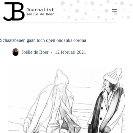
Ga
naar
de
inhoud
Schaatsbanen gaan toch open ondanks corona
Joëlle de Boer
12 februari 2021