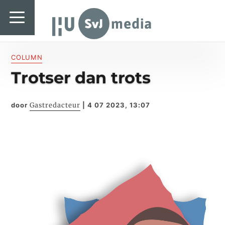
SvJ media
SvJ media
Landelijk
COLUMN
Trotser dan trots
Regionaal
Specials & International
door
Gastredacteur
|
4 07 2023, 13:07
In de praktijk
Freelancebureau
Introductiefestival
Agenda & Vacatures