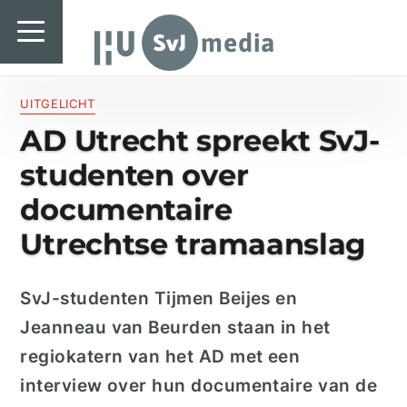
SvJ media
SvJ media
Landelijk
UITGELICHT
AD Utrecht spreekt SvJ-
Regionaal
studenten over
Specials & International
documentaire
In de praktijk
Utrechtse tramaanslag
Freelancebureau
SvJ-studenten Tijmen Beijes en
Introductiefestival
Jeanneau van Beurden staan in het
Agenda & Vacatures
regiokatern van het AD met een
interview over hun documentaire van de