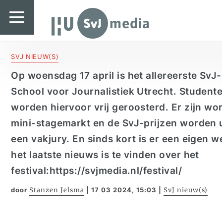
SvJ media
SvJ media
Landelijk
SVJ NIEUW(S)
Op woensdag 17 april is het allereerste SvJ-
Regionaal
School voor Journalistiek Utrecht. Student
Specials & International
worden hiervoor vrij geroosterd. Er zijn w
In de praktijk
mini-stagemarkt en de SvJ-prijzen worden u
een vakjury. En sinds kort is er een eigen 
Freelancebureau
het laatste nieuws is te vinden over het
Introductiefestival
festival:https://svjmedia.nl/festival/
door
Stanzen Jelsma
|
17 03 2024, 15:03
|
SvJ nieuw(s)
Agenda & Vacatures