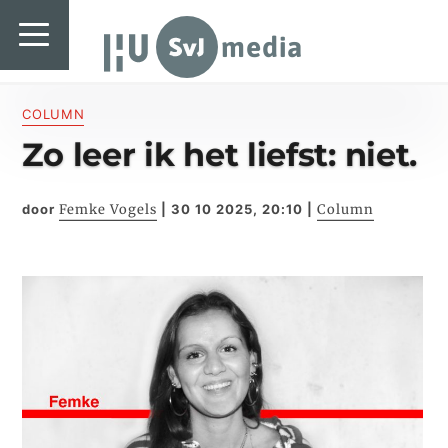
SvJ media
SvJ media
Landelijk
COLUMN
Zo leer ik het liefst: niet.
Regionaal
Specials & International
door
Femke Vogels
|
30 10 2025, 20:10
|
Column
In de praktijk
Freelancebureau
Introductiefestival
Agenda & Vacatures