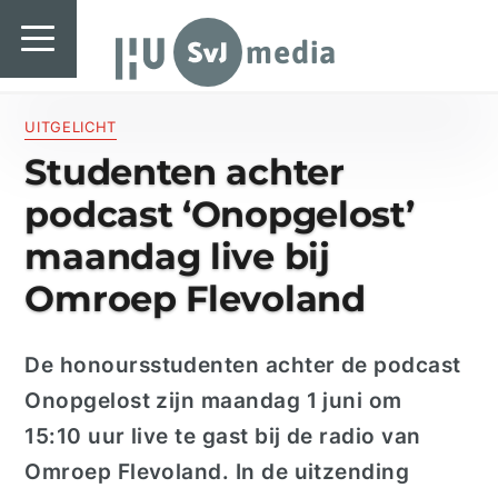
SvJ media
SvJ media
Landelijk
UITGELICHT
Studenten achter
Regionaal
podcast ‘Onopgelost’
Specials & International
maandag live bij
In de praktijk
Omroep Flevoland
Freelancebureau
De
honours
studenten
achter de podcast
Introductiefestival
Onopgelost zijn maandag 1 juni om
Agenda & Vacatures
15:10 uur live te gast bij de radio van
Omroep Flevoland. In de uitzending