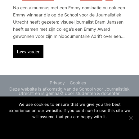
Na een almumnus met een Emmy nominatie nu ook een
Emmy winnaar die op de School voor de Journalistiek
Utrecht heeft gezeten: visueel journalist Bram Janssen
heeft samen met zijn collega’s een Emmy Award
gewonnen voor zijn minidocumentaire Adrift over een
op drift geraakte migrantenboot op de oceaan. Op
SvJmedia.nl geeft hij studenten die daar ook van
Lees verder
dromen, dé tip hoe dit misschien ook ooit te bereiken.
Privacy
Cookies
Deze website is afkomstig van de School voor Journalistiek
Utrecht en is gemaakt door studenten & docenten
We use cookies to ensure that we give you the best
experience on our website. If you continue to use this site we
will assume that you are happy with it.
OK