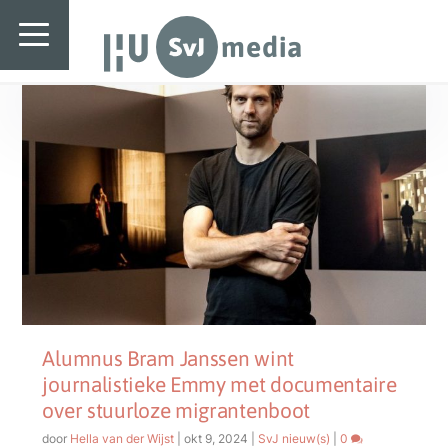
SvJ media
Tag:
AP
SvJ media
Landelijk
Regionaal
Specials & International
In de praktijk
Freelancebureau
Introductiefestival
Alumnus Bram Janssen wint
journalistieke Emmy met documentaire
Agenda & Vacatures
over stuurloze migrantenboot
door
Hella van der Wijst
|
okt 9, 2024
|
SvJ nieuw(s)
|
0