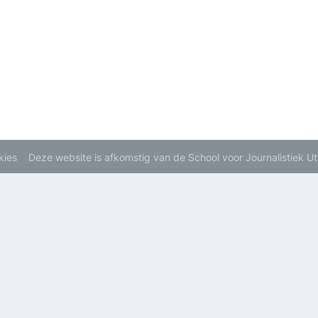
kies
Deze website is afkomstig van de School voor Journalistiek U