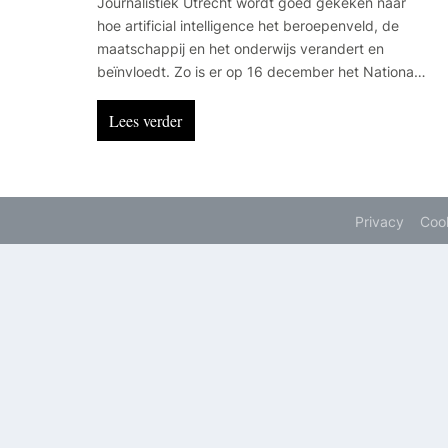
Journalistiek Utrecht wordt goed gekeken naar
hoe artificial intelligence het beroepenveld, de
maatschappij en het onderwijs verandert en
beïnvloedt. Zo is er op 16 december het Nationaal
AI Debat in Utrecht met medewerking van de HU
en werken studenten journalistiek sinds kort met
Lees verder
een cursusbot.
Privacy
Coo