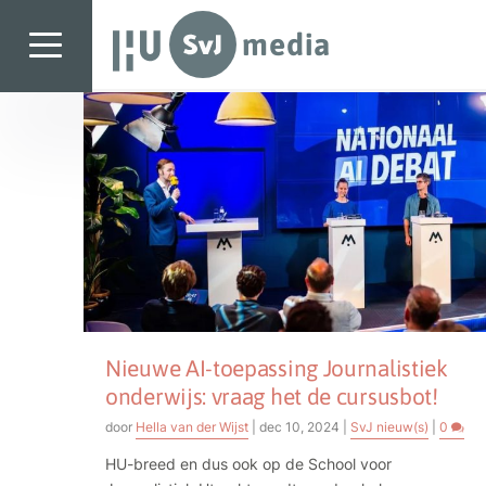
SvJ media
Tag:
cursusbot
SvJ media
Landelijk
Regionaal
Specials & International
In de praktijk
Freelancebureau
Nieuwe AI-toepassing Journalistiek
Introductiefestival
onderwijs: vraag het de cursusbot!
Agenda & Vacatures
door
Hella van der Wijst
|
dec 10, 2024
|
SvJ nieuw(s)
|
0
HU-breed en dus ook op de School voor