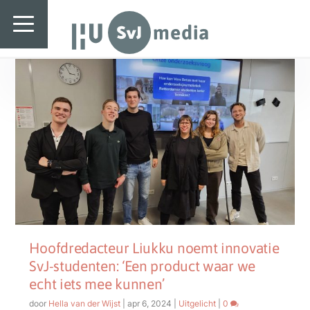
SvJ media
Tag:
designthinking
SvJ media
Landelijk
Regionaal
Specials & International
In de praktijk
Freelancebureau
Introductiefestival
Hoofdredacteur Liukku noemt innovatie
SvJ-studenten: ‘Een product waar we
Agenda & Vacatures
echt iets mee kunnen’
door
Hella van der Wijst
|
apr 6, 2024
|
Uitgelicht
|
0