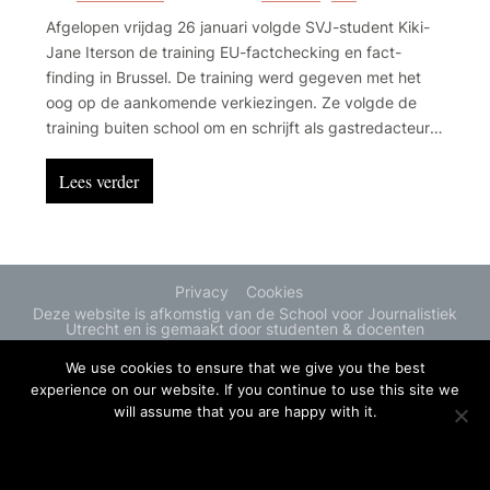
Afgelopen vrijdag 26 januari volgde SVJ-student Kiki-
Jane Iterson de training EU-factchecking en fact-
finding in Brussel. De training werd gegeven met het
oog op de aankomende verkiezingen. Ze volgde de
training buiten school om en schrijft als gastredacteur
voor SvJmedia.nl over de training én het belang van
factchecken voor jonge journalisten.
Lees verder
Privacy
Cookies
Deze website is afkomstig van de School voor Journalistiek
Utrecht en is gemaakt door studenten & docenten
We use cookies to ensure that we give you the best
experience on our website. If you continue to use this site we
will assume that you are happy with it.
OK