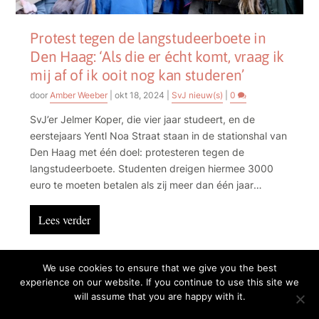
Protest tegen de langstudeerboete in
Den Haag: ‘Als die er écht komt, vraag ik
mij af of ik ooit nog kan studeren’
door
Amber Weeber
|
okt 18, 2024
|
SvJ nieuw(s)
|
0
SvJ’er Jelmer Koper, die vier jaar studeert, en de
eerstejaars Yentl Noa Straat staan in de stationshal van
Den Haag met één doel: protesteren tegen de
langstudeerboete. Studenten dreigen hiermee 3000
euro te moeten betalen als zij meer dan één jaar
studievertraging oplopen. Yentl Noa: ‘Dat is gewoon
een halfjaar huur!’
Lees verder
We use cookies to ensure that we give you the best
experience on our website. If you continue to use this site we
Privacy
Cookies
will assume that you are happy with it.
Deze website is afkomstig van de School voor Journalistiek
Utrecht en is gemaakt door studenten & docenten