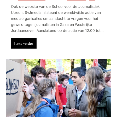
Ook de website van de School voor de Journalistiek
Utrecht SvJmedia.nl steunt de wereldwijde actie van
mediaorganisaties om aandacht te vragen voor het
geweld tegen journalisten in Gaza en Westelijke
Jordaanoever. Aansluitend op de actie van 12.00 tot
13.00 uur vraagt ook docent journalistiek Huib de
Zeeuw aandacht college-journalisten die niet veilig en
Lees verder
in vrijheid hun werk kunnen doen tijdens de
Alternatieve Jaaropening van het Academisch Jaar in
Utrecht.