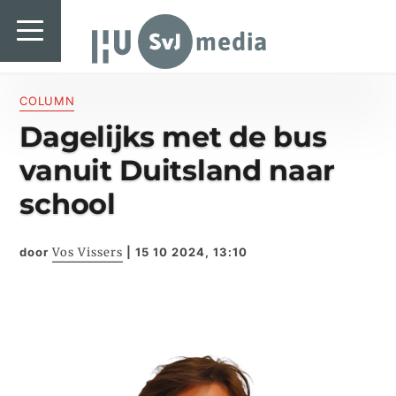
SvJ media
SvJ media
Landelijk
COLUMN
Dagelijks met de bus
Regionaal
vanuit Duitsland naar
Specials & International
school
In de praktijk
door
Vos Vissers
|
15 10 2024, 13:10
Freelancebureau
Introductiefestival
Agenda & Vacatures