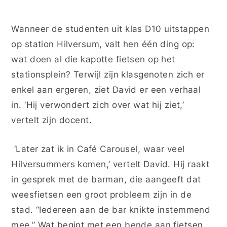
Wanneer de studenten uit klas D10 uitstappen
op station Hilversum, valt hen één ding op
:
wat doen al die kapotte fietsen op het
stationsplein? Terwijl zijn klasgenoten zich er
enkel aan ergeren, ziet David er een verhaal
in. ‘Hij verwondert zich over wat hij
ziet,’
vertelt zi
jn docent.
‘
Later
zat
ik in Café
Carousel
, waar veel
Hilversummers komen,
’
vertelt
David. Hij raakt
in gesprek met de barman, die aangeeft dat
weesfietsen een groot probleem zijn in de
stad. “Iedereen aan de bar knikt
e
instemmend
mee.” Wat begint met een
bende
aan fietsen,