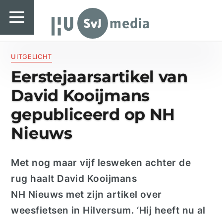
SvJ media
SvJ media
Landelijk
UITGELICHT
Eerstejaarsartikel van
Regionaal
David Kooijmans
Specials & International
gepubliceerd op NH
In de praktijk
Nieuws
Freelancebureau
Met nog maar vijf lesweken achter de
Introductiefestival
rug
haalt David
Kooijmans
Agenda & Vacatures
NH Nieuws
met zijn artikel over
weesfietsen in Hilversum. ‘Hij heeft nu al