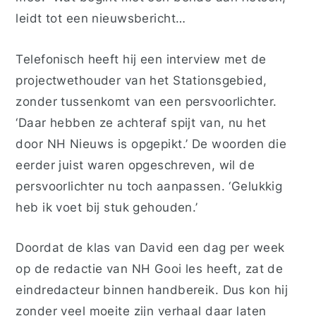
leidt tot een nieuwsbericht
…
Telefonisch h
eeft hij
een interview met
de
projectwethouder
van het
Stationsgebied
,
zonder
tussenkomt van een
persvoorlichter
.
‘
Daar hebben
ze achteraf spijt van
, nu
het
door NH Nieuws
is
opgepik
t.’
De woorden die
eerder juist waren opgeschreven, wil de
persvoorlichter nu toch aanpassen. ‘Gelukkig
heb ik voet bij stuk gehouden.’
Doordat de klas van David een dag per week
op de redactie van NH Gooi les heeft, zat de
eindredacteur binnen handbereik. Dus kon hij
zonder veel moeite zijn verhaal daar laten