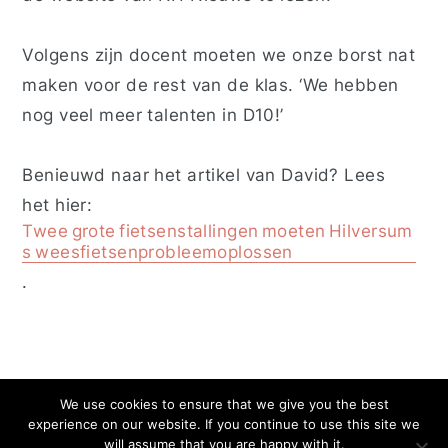
Volgens zijn docent moeten we onze borst nat
maken voor de rest van de klas. ‘We hebben
nog veel meer talenten in D10!’
Benieuwd naar het artikel van David? Lees
het hier:
Twee
grote
fietsenstallingen
moeten
Hilversum
s
weesfietsenprobleemoplossen
.
We use cookies to ensure that we give you the best
experience on our website. If you continue to use this site we
Privacy
Cookies
will assume that you are happy with it.