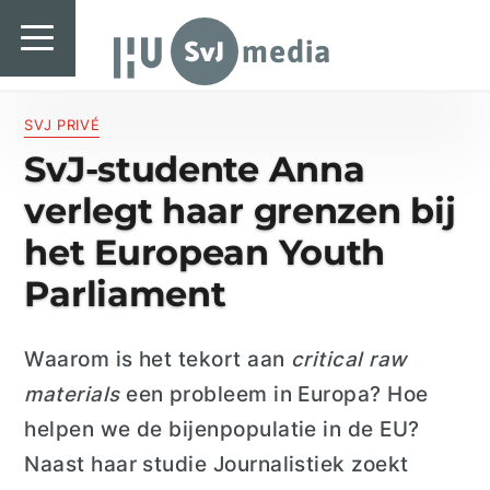
SvJ media
SvJ media
Landelijk
SVJ PRIVÉ
SvJ-studente Anna
Regionaal
verlegt haar grenzen bij
Specials & International
het European Youth
In de praktijk
Parliament
Freelancebureau
Waarom is het tekort aan
critical raw
Introductiefestival
materials
een probleem in Europa? Hoe
Agenda & Vacatures
helpen we de bijenpopulatie in de EU?
Naast haar studie Journalistiek zoekt