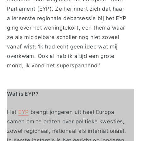
Parliament (EYP). Ze herinnert zich dat haar
allereerste regionale debatsessie bij het EYP
ging over het woningtekort, een thema waar
ze als middelbare scholier nog niet zoveel
vanaf wist: ‘Ik had echt geen idee wat mij
overkwam. Ook al heb ik altijd een grote
mond, ik vond het superspannend.’
Wat is EYP?
Het
EYP
brengt jongeren uit heel Europa
samen om te praten over politieke kwesties,
zowel regionaal, nationaal als internationaal.
In eerste instantie is het gericht op jongeren