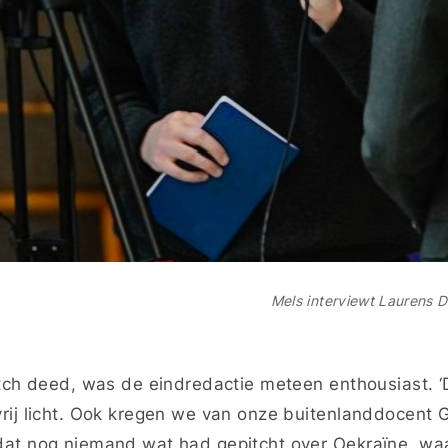
Mels interviewt Laurens
itch deed, was de eindredactie meteen enthousiast.
rij licht. Ook kregen we van onze buitenlanddocent G
at nog niemand wat had gepitcht over Oekraïne, wa