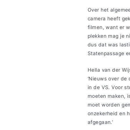
Over het algemeen
camera heeft gekr
filmen, want er 
plekken mag je n
dus dat was lasti
Statenpassage en 
Hella van der Wij
‘Nieuws over de 
in de VS. Voor s
moeten maken, is
moet worden gema
onzekerheid en h
afgegaan.’