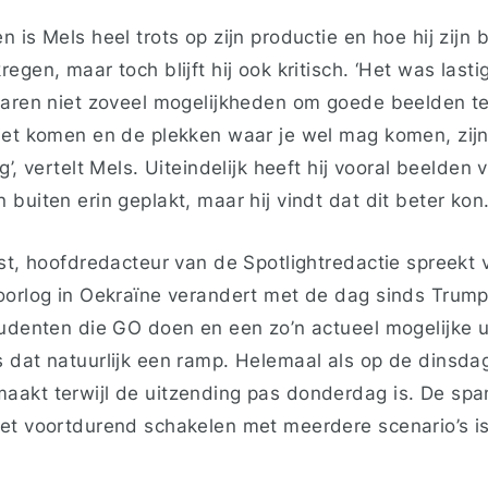
 is Mels heel trots op zijn productie en hoe hij zijn
egen, maar toch blijft hij ook kritisch. ‘Het was lasti
waren niet zoveel mogelijkheden om goede beelden te
iet komen en de plekken waar je wel mag komen, zijn 
g’, vertelt Mels. Uiteindelijk heeft hij vooral beelden 
buiten erin geplakt, maar hij vindt dat dit beter kon
st, hoofdredacteur van de Spotlightredactie spreekt v
oorlog in Oekraïne verandert met de dag sinds Trump
tudenten die GO doen en een zo’n actueel mogelijke 
 dat natuurlijk een ramp. Helemaal als op de dinsda
akt terwijl de uitzending pas donderdag is. De spa
et voortdurend schakelen met meerdere scenario’s i