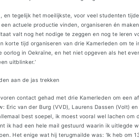
, en tegelijk het moeilijkste, voor veel studenten tijd
een actuele productie vinden, organiseren én maken
ultaat valt nog het nodige te zeggen en nog te leren 
in korte tijd organiseren van drie Kamerleden om te 
 oorlog in Oekraïne, en het niet opgeven als het even
n uitblinker.’
nden aan de jas trekken
evoren contact gehad met drie Kamerleden om een a
w: Eric van der Burg (VVD), Laurens Dassen (Volt) en
allemaal best soepel, ik moest vooral wel lachen om 
nt ik had een hele mail gestuurd waarin ik uitlegde 
oen. Het enige wat hij terugmailde was: ‘Ik heb om 13: