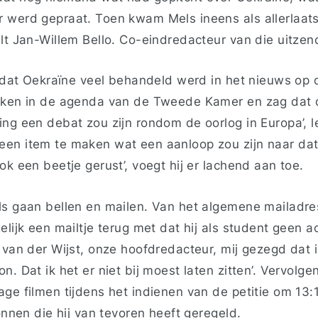
 werd gepraat. Toen kwam Mels ineens als allerlaats
elt Jan-Willem Bello. Co-eindredacteur van die uitzen
ik dat Oekraïne veel behandeld werd in het nieuws op
ijken in de agenda van de Tweede Kamer en zag dat
ng een debat zou zijn rondom de oorlog in Europa’, leg
en item te maken wat een aanloop zou zijn naar dat
ok een beetje gerust’, voegt hij er lachend aan toe.
ls gaan bellen en mailen. Van het algemene mailadr
lijk een mailtje terug met dat hij als student geen acc
 van der Wijst, onze hoofdredacteur, mij gezegd dat 
n. Dat ik het er niet bij moest laten zitten’. Vervolge
age filmen tijdens het indienen van de petitie om 13
ronnen die hij van tevoren heeft geregeld.