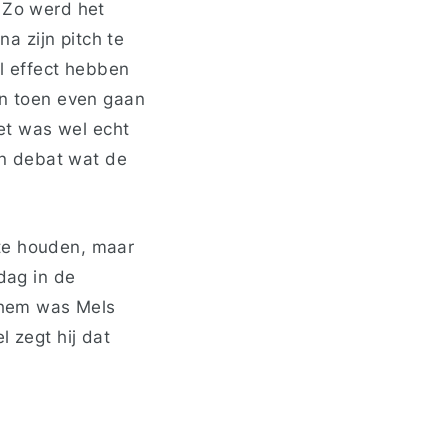
. Zo werd het
a zijn pitch te
el effect hebben
en toen even gaan
et was wel echt
n debat wat de
 te houden, maar
dag in de
s hem was Mels
l zegt hij dat