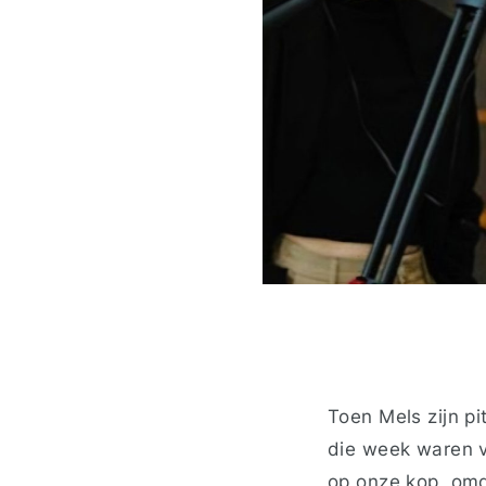
Toen Mels zijn p
die week waren v
op onze kop, omd