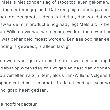
 Mels is niet zonder slag of stoot tot leven gekomen
 dag eerder ingepland. Dat kreeg hij maandagavond n
ebeurde iets groots tijdens dat debat, dan zou dat w
swaarde mijn productie nog had’, legt Mels uit. ‘Ik b
an-Willem over wat we hiermee wilden doen, want h
ws wat behandeld moest worden. Een aanloop naar ee
nding is geweest, is alleen lastig’.
bben we ervoor gekozen om het item wel een aanloop
t debat op woensdag zou volgen en daar dan donder
ou vertellen na zijn item’, aldus Jan-Willem. Volgen
pannen tijdens zijn praatje in de uitzending, maar we
tend goed heeft gedaan.
tse hoofdredacteur