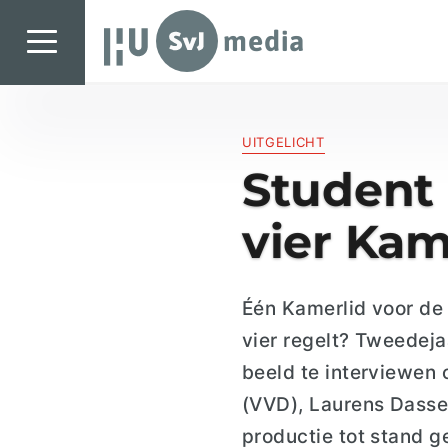
SvJ media
SvJ media
UITGELICHT
Landelijk
Student 
Regionaal
vier Kam
Specials & International
In de praktijk
Één
Kamerlid voor de 
Freelancebureau
vier regelt?
Tweedejaa
Introductiefestival
beeld te interviewen
Agenda & Vacatures
(VVD), Laurens Dasse
productie tot stand