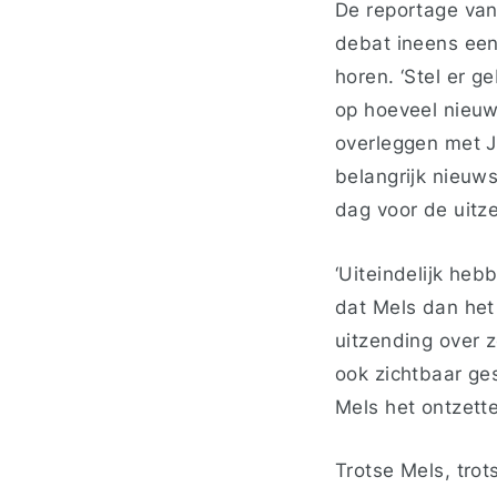
De reportage van
debat ineens een
horen. ‘Stel er g
op hoeveel nieuw
overleggen met J
belangrijk nieu
dag voor de uitze
‘Uiteindelijk he
dat Mels dan he
uitzending over z
ook zichtbaar ges
Mels het ontzet
Trotse Mels, tro