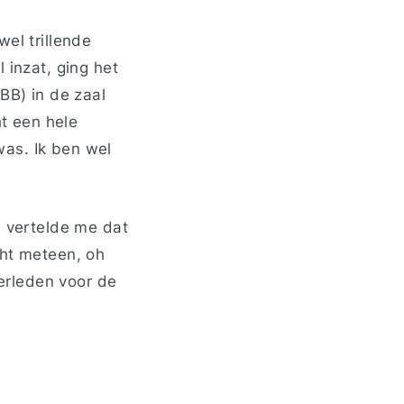
el trillende
 inzat, ging het
BB) in de zaal
ht een hele
as. Ik ben wel
j vertelde me dat
cht meteen, oh
merleden voor de