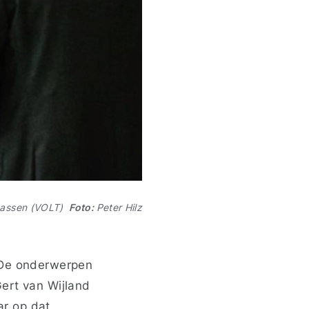
 Dassen (VOLT)
Foto:
Peter Hilz
 ‘De onderwerpen
ert van Wijland
ar op dat