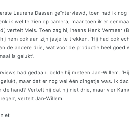
eerste Laurens Dassen geïnterviewd, toen had ik nog w
enk ik wel te zien op camera, maar toen ik er eenmaal
d’, vertelt Mels. Toen zag hij ineens Henk Vermeer (B
hij hem ook aan zijn jasje te trekken. ‘Hij had ook ec
n de andere drie, wat voor de productie heel goed w
maal is gelukt’.
erviews had gedaan, belde hij meteen Jan-Willem. ‘Hi
 gelukt, maar dat er nog wel één dingetje was. Ik da
n de hand? Vertelt hij dat hij niet drie, maar vier Ka
egen’, vertelt Jan-Willem.
 niet