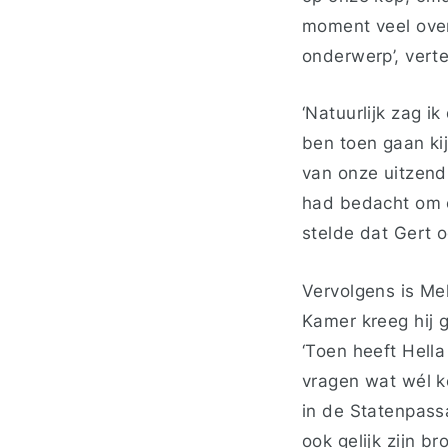
moment veel over
onderwerp’, vert
‘Natuurlijk zag 
ben toen gaan k
van onze uitzendi
had bedacht om e
stelde dat Gert o
Vervolgens is Me
Kamer kreeg hij ge
‘Toen heeft Hella
vragen wat wél ko
in de Statenpass
ook gelijk zijn b