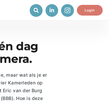
Login
één dag
amera.
ie,
maar wat als je er
vier Kamerleden op
t
Eric van de
r
Burg
 (BBB)
.
Hoe is deze