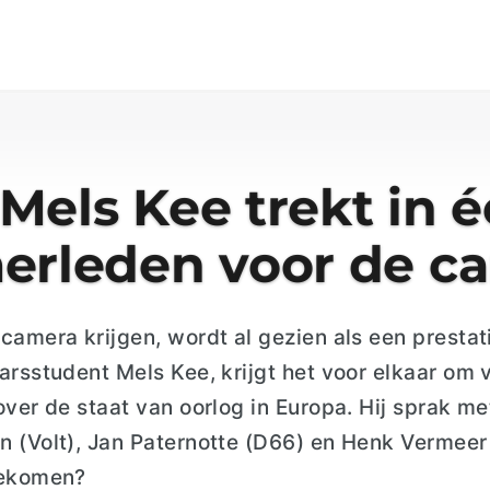
Mels Kee trekt in 
erleden voor de c
camera krijgen, wordt al gezien als een
prestat
rsstudent Mels Kee, krijgt het voor elkaar om 
 over
de staat van oorlog in Europa. Hij
sprak
m
e
n (Volt)
,
Jan
Paternotte
(D66)
en
Henk Vermeer
 gekomen?