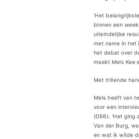
‘Het belangrijkste
binnen een week 
uiteindelijke res
met name in het 
het debat over de
maakt Mels Kee ee
Met trillende ha
Mels heeft van t
voor een intervie
(D66). ‘Het ging 
Van der Burg, wa
en wat ik wilde d