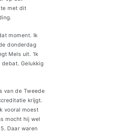
te met dit
ding.
 dat moment. Ik
 de donderdag
t Mels uit. ‘Ik
 debat. Gelukkig
es van de Tweede
reditatie krijgt.
ik vooral moest
ns mocht hij wel
:15. Daar waren