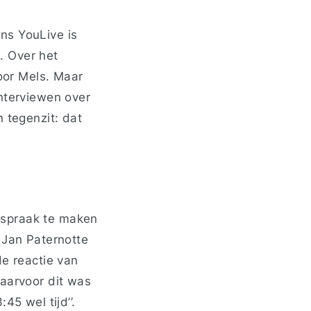
ens YouLive is
. Over het
voor Mels. Maar
interviewen over
 tegenzit: dat
fspraak te maken
 Jan Paternotte
de reactie van
waarvoor dit was
45 wel tijd’’.