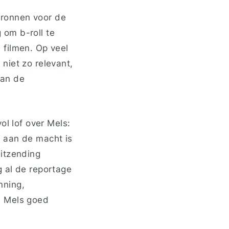
 bronnen voor de
g om b-roll te
 filmen. Op veel
niet zo relevant,
van de
.
ol lof over Mels:
 aan de macht is
uitzending
g al de reportage
nning,
s Mels goed