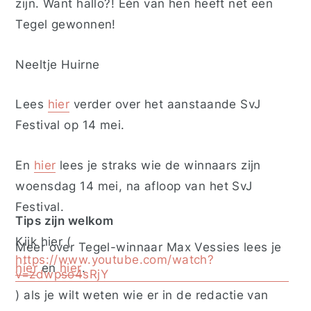
zijn. Want hallo?! Eén van hen heeft net een
Tegel gewonnen!
Neeltje Huirne
Lees
hier
verder over het aanstaande SvJ
Festival op 14 mei.
En
hier
lees je straks wie de winnaars zijn
woensdag 14 mei, na afloop van het SvJ
Festival.
Tips zijn welkom
Kijk
hier (
Meer over Tegel-winnaar Max Vessies lees je
https://www.youtube.com/watch?
hier
en
hier
.
v=zdwpso4sRjY
)
als je wilt weten wie er in de redactie van