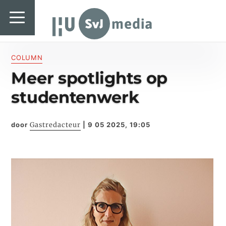
SvJ media
SvJ media
Landelijk
COLUMN
Meer spotlights op
Regionaal
studentenwerk
Specials & International
In de praktijk
door
Gastredacteur
|
9 05 2025, 19:05
Freelancebureau
Introductiefestival
Agenda & Vacatures