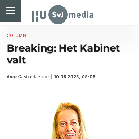
SvJ media
SvJ media
Landelijk
COLUMN
Breaking: Het Kabinet
Regionaal
valt
Specials & International
In de praktijk
door
Gastredacteur
|
10 05 2025, 08:05
Freelancebureau
Introductiefestival
Agenda & Vacatures