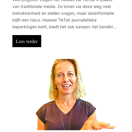
van traditionele media. Ze tonen via deze weg veel
betrokkenheid en stellen vragen, maar desinformatie
blijft een risico. Hoewel TikTok journalistieke
beperkingen kent, biedt het ook kansen: het bereikt
jongeren effectief en laat zien hoe nieuws beter kan
aansluiten bij hun behoeften. Voor jongeren is TikTok
Lees verder
dan ook ideaal: snel, toegankelijk en afwisselend.