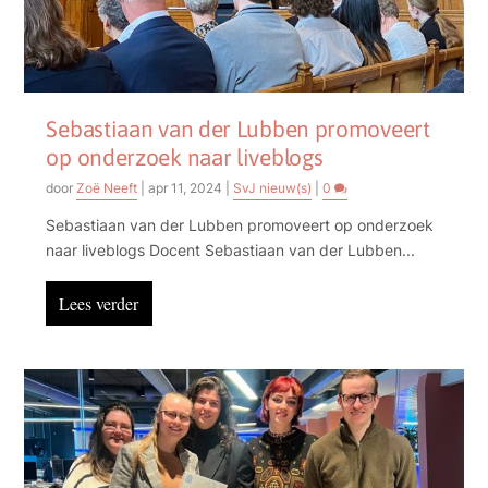
Sebastiaan van der Lubben promoveert
op onderzoek naar liveblogs
door
Zoë Neeft
|
apr 11, 2024
|
SvJ nieuw(s)
|
0
Sebastiaan van der Lubben promoveert op onderzoek
naar liveblogs Docent Sebastiaan van der Lubben...
Lees verder