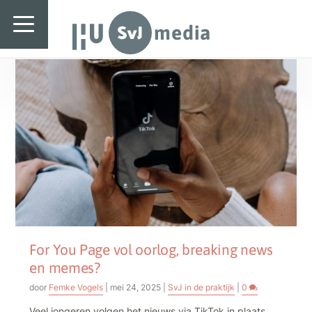
SvJ media
Tag:
Nieuws
SvJ media
Landelijk
Regionaal
Specials & International
In de praktijk
Freelancebureau
Introductiefestival
For You Page vol oorlog, breaking news
en memes?
Agenda & Vacatures
door
Femke Vogels
|
mei 24, 2025
|
SvJ in de praktijk
|
0
Veel jongeren volgen het nieuws via TikTok in plaats