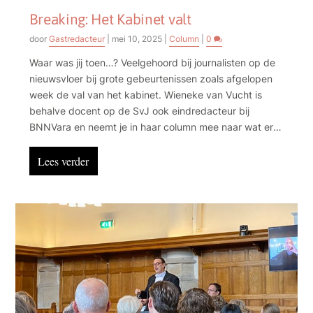
Breaking: Het Kabinet valt
door
Gastredacteur
|
mei 10, 2025
|
Column
|
0
Waar was jij toen…? Veelgehoord bij journalisten op de
nieuwsvloer bij grote gebeurtenissen zoals afgelopen
week de val van het kabinet. Wieneke van Vucht is
behalve docent op de SvJ ook eindredacteur bij
BNNVara en neemt je in haar column mee naar wat er
gebeurt op een nieuwsredactie bij Breaking Nieuws.
Lees verder