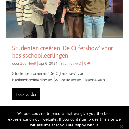
Studenten creëren ‘De Cijfershow’ voor
basisschoolleerlingen
door
Zoë Neeft
|
apr 6, 2024
|
SvJ nieuw(s)
|
0
Studenten creëren ‘De Cijfershow’ voor
basisschoolleerlingen SVJ-studenten Lisanne van...
Lees verder
We use cookies to ensure that we give you the best
experience on our website. If you continue to use this site we
Privacy
Cookies
will assume that you are happy with it.
Deze website is afkomstig van de School voor Journalistiek