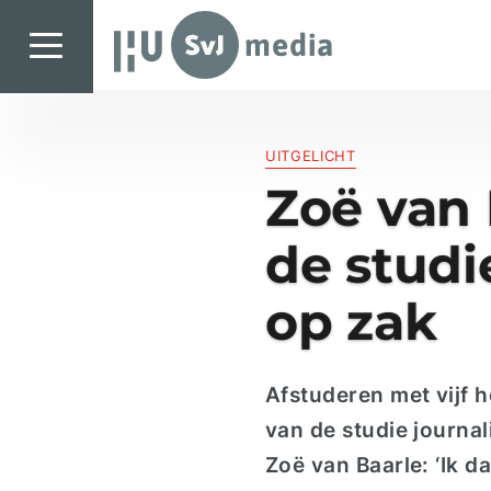
SvJ media
SvJ media
UITGELICHT
Landelijk
Zoë van 
Regionaal
de studi
Specials & International
In de praktijk
op zak
Freelancebureau
Introductiefestival
Afstuderen met vijf
h
Agenda & Vacatures
van de studie journali
Zoë van Baarl
e:
‘Ik d