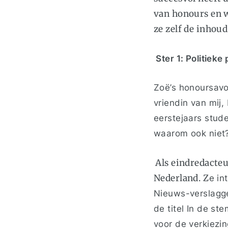
van honours en 
ze zelf de inhoud
Ster 1: Politiek
Zoë’s honoursavon
vriendin van mij,
eerstejaars stud
waarom ook niet
Als eindredacte
Nederland. Z
e in
Nieuws-verslagge
de titel In de s
voor de verkiezin