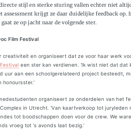
irecte stijl en sterke sturing vallen echter niet altij
t assessment krijgt ze daar duidelijke feedback op. I
 gaat ze op jacht naar de volgende ster.
c Film Festival
 creativiteit en organiseert dat ze voor haar werk vo
Festival
een ster kan verdienen. ‘I
k wist niet dat dat 
 uur aan een schoolgerelateerd project besteedt, m
n honoursster.’
edestudenten organiseert ze onderdelen van het fest
Complex in Utrecht. ‘Van kaartverkoop tot juryleden 
kondes tot boodschappen doen voor de crew. We war
nds vroeg tot ’s avonds laat bezig.’