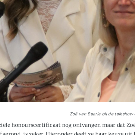
Zoë van Baarle bij de talkshow
ciële honourscertificaat nog ontvangen maar dat Zoë
fgerond, is zeker. Hieronder deelt ze haar keuze uit