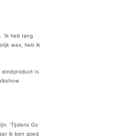
 ‘Ik heb lang
lijk was, heb ik
t eindproduct is
talkshow
ijn. ‘Tijdens Go
aar ik ben goed