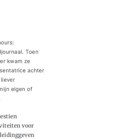
nours:
djournaal. Toen
ter kwam ze
esentatrice achter
 liever
ijn eigen of
s.
estien
viteiten voor
 leidinggeven