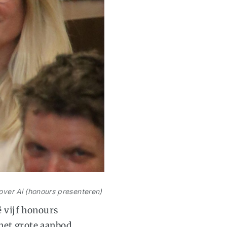
 over Ai (honours presenteren)
 vijf honours
 het grote aanbod