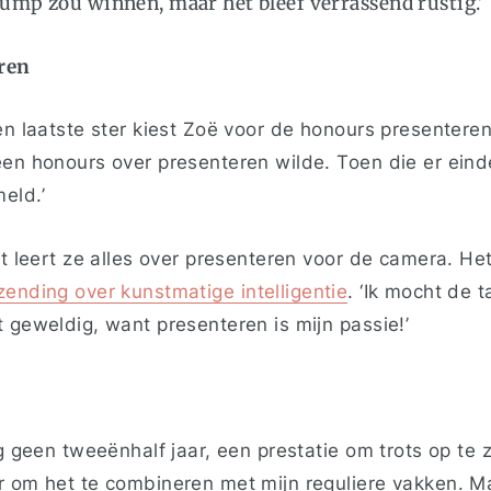
rump zou winnen, maar het bleef verrassend rustig.’
eren
en laatste ster kiest Zoë voor de honours presenteren.
en honours over presenteren wilde. Toen die er einde
eld.’
ct leert ze alles over presenteren voor de camera. He
zending over kunstmatige intelligentie
.
‘Ik mocht de 
 geweldig, want presenteren is mijn passie!’
og geen tweeënhalf jaar, een prestatie om trots op te z
r om het te combineren met mijn reguliere vakken. M