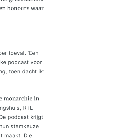
een honours waar
er toeval. ‘Een
ieke podcast voor
g, toen dacht ik:
de monarchie in
ingshuis, RTL
De podcast krijgt
j hun stemkeuze
st maakt. Die