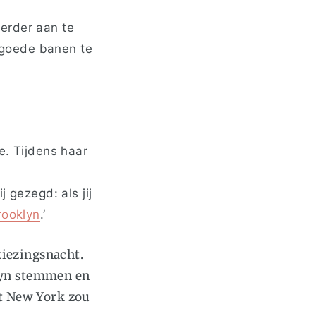
erder aan te
n goede banen te
e. Tijdens haar
 gezegd: als jij
rooklyn
.
’
kiezingsnacht.
lyn stemmen en
at New York zou