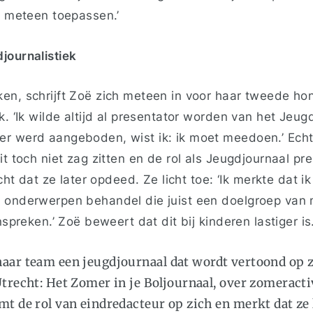
er meteen toepassen.’
djournalistiek
en, schrijft Zoë zich meteen in voor haar tweede ho
k. ‘Ik wilde altijd al presentator worden van het Jeug
r werd aangeboden, wist ik: ik moet meedoen.’ Ech
it toch niet zag zitten en de rol als Jeugdjournaal pr
icht dat ze later opdeed. Ze licht toe: ‘Ik merkte dat ik
 onderwerpen behandel die juist een doelgroep van m
anspreken.’ Zoë beweert dat dit bij kinderen lastiger i
aar team een jeugdjournaal dat wordt vertoond op z
Utrecht: Het Zomer in je Boljournaal, over zomeracti
mt de rol van eindredacteur op zich en merkt dat ze