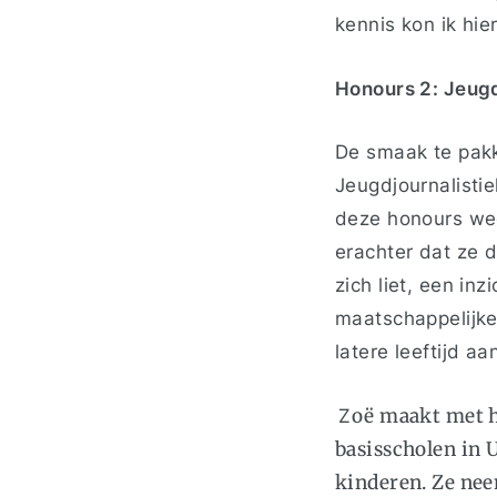
kennis kon ik hi
Honours 2: Jeug
De smaak te pakk
Jeugdjournalistie
deze honours wee
erachter dat ze d
zich liet, een inz
maatschappelijke
latere leeftijd a
Z
oë maakt met h
basisscholen in 
kinderen. Ze nee