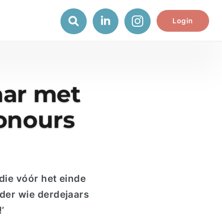
Login
aar met
honours
die v
óó
r het einde
der wie derdejaars
!’