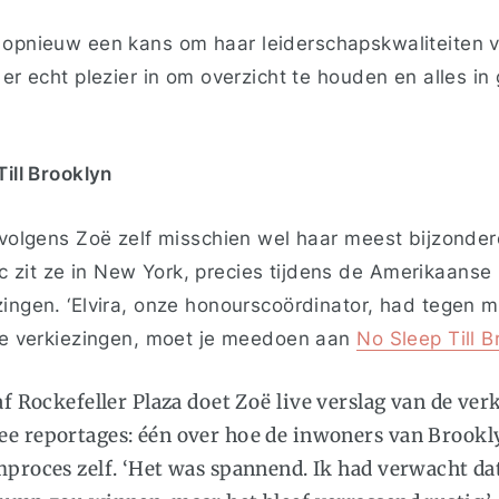
opnieuw een kans om haar leiderschapskwaliteiten v
 er echt plezier in om overzicht te houden en alles i
Till Brooklyn
 volgens Zoë zelf misschien wel haar meest bijzonder
zit ze in New York, precies tijdens de Amerikaanse
ingen. ‘Elvira, onze honourscoördinator, had tegen mij
 de verkiezingen, moet je meedoen aan
No Sleep Till B
af Rockefeller Plaza doet Zoë live verslag van de ver
ee reportages: één over hoe de inwoners van Brook
mproces zelf. ‘Het was spannend. Ik had verwacht d