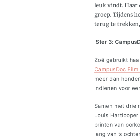
leuk vindt. Haar d
groep. Tijdens he
terug te trekken,
Ster 3: CampusDo
Zoë gebruikt haar
CampusDoc Film 
meer dan honderd
indienen voor ee
Samen met drie m
Louis Hartlooper 
printen van oor
lang van ’s ochte