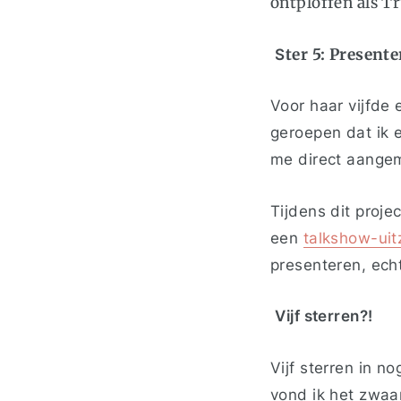
ontploffen als T
S
ter 5: Present
Voor haar vijfde 
geroepen dat ik e
me direct aangem
Tijdens dit proje
een
talkshow-uit
presenteren, echt
V
ijf sterren?!
Vijf sterren in n
vond ik het zwaa