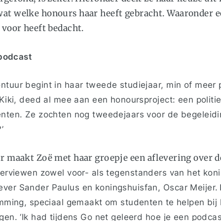
wat welke honours haar heeft gebracht. Waaronder 
 voor heeft bedacht.
e podcast
tuur begint in haar tweede studiejaar, min of meer p
 Kiki, deed al mee aan een honoursproject: een polit
enten. Ze zochten nog tweedejaars voor de begeleidin
?’
ur maakt Zoë met haar groepje een aflevering over 
terviewen zowel voor- als tegenstanders van het kon
ver Sander Paulus en koningshuisfan, Oscar Meijer. 
temming, speciaal gemaakt om studenten te helpen bi
gen. ‘Ik had tijdens Go net geleerd hoe je een podca