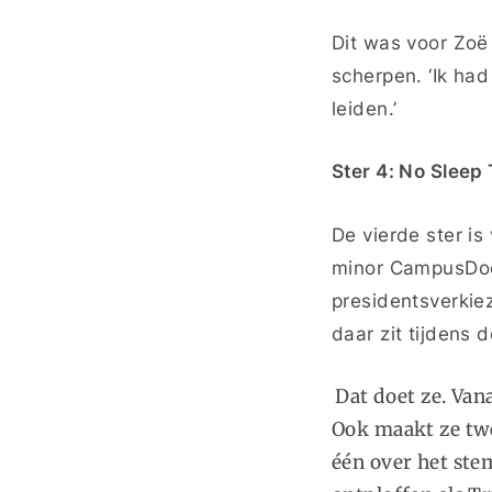
Dit was v
oor
Zoë 
scherpen. ‘Ik had
leiden.’
Ster 4: No Sleep 
De vierde ster is
minor CampusDoc 
presidentsverkiez
daar zit tijdens
Dat doet ze. Van
Ook maakt ze tw
één over het ste