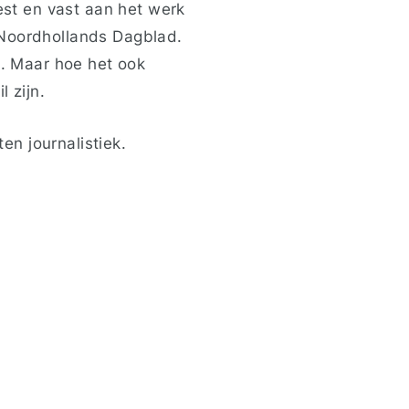
eest en vast aan het werk
 Noordhollands Dagblad.
k. Maar hoe het ook
l zijn.
n journalistiek.