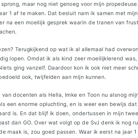
e sprong, maar nog niet genoeg voor mijn propedeuse.
jaar 1 af te maken. Dat besluit nam ik samen met mijn
r na een moeilijk gesprek waarin de tranen van frust
lachen.
iezen? Terugkijkend op wat ik al allemaal had overwo
ndig lopen. Omdat ik als kind zeer moeilijklerend was,
Niets ging vanzelf. Daardoor kon ik ook niet meer sc
edoeld ook, twijfelden aan mijn kunnen.
g van docenten als Hella, Imke en Toon nu alsnog mi
als een enorme opluchting, en is weer een bewijs dat
rd is. En dat blijf ik doen, ondertussen in mijn twee
past dan GO. Over wat volgt op de SvJ denk ik nog ru
n de maak is, zou goed passen. Waar ik eerst na jaar 