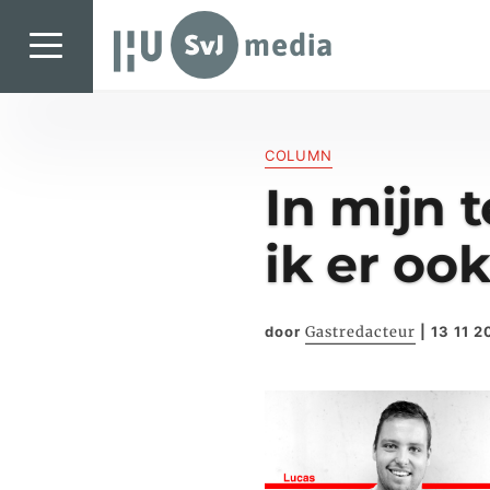
SvJ media
SvJ media
COLUMN
Landelijk
In mijn 
Regionaal
ik er oo
Specials & International
In de praktijk
door
Gastredacteur
|
13 11 2
Freelancebureau
Introductiefestival
Agenda & Vacatures