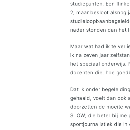
studiepunten. Een flink
2, maar besloot alsnog 
studieloopbaanbegeleide
nader stonden dan het 
Maar wat had ik te verl
ik na zeven jaar zelfsta
het speciaal onderwijs. 
docenten die, hoe goedb
Dat ik onder begeleidin
gehaald, voelt dan ook 
doorzetten de moeite waa
SLOW; die beter bij me 
sportjournalistiek die i