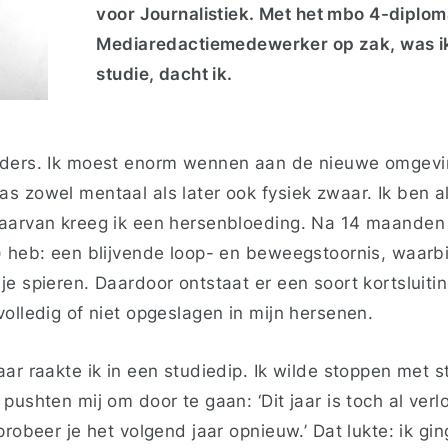
voor Journalistiek. Met het mbo 4-diplo
Mediaredactiemedewerker op zak, was ik
studie, dacht ik.
nders. Ik moest enorm wennen aan de nieuwe omgevi
s zowel mentaal als later ook fysiek zwaar. Ik ben a
aarvan kreeg ik een hersenbloeding. Na 14 maanden 
) heb: een blijvende loop- en beweegstoornis, waarbi
e spieren. Daardoor ontstaat er een soort kortsluiting
olledig of niet opgeslagen in mijn hersenen.
ar raakte ik in een studiedip. Ik wilde stoppen met s
pushten mij om door te gaan: ‘Dit jaar is toch al verlo
probeer je het volgend jaar opnieuw.’ Dat lukte: ik gi