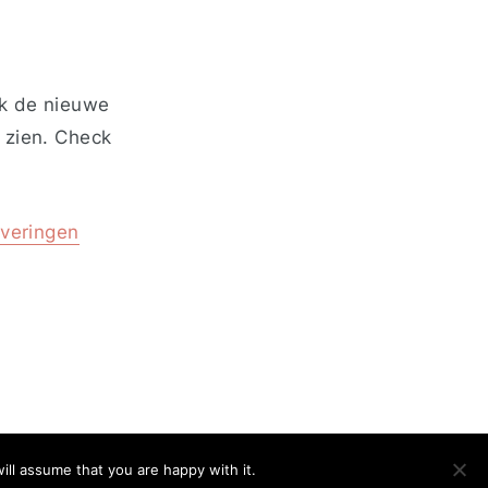
ok de nieuwe
 zien. Check
everingen
ll assume that you are happy with it.
OK
trecht en is gemaakt door studenten & docenten