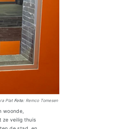
ra Plat
Foto
: Remco Tomesen
en woonde,
 ze veilig thuis
ten de stad, en