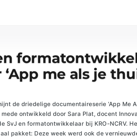
n formatontwikkel
 ‘App me als je thu
ijnt de driedelige documentaireserie
‘App Me A
s mede ontwikkeld door Sara Plat, docent Innova
 de
SvJ
en formatontwikkelaar bij KRO-NCRV.
He
aal
pakket:
Deze week werd
ook de vernieuwde