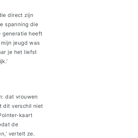
e direct zijn
te spanning die
 generatie heeft
 mijn jeugd was
r je het liefst
jk.’
n: dat vrouwen
it verschil niet
Pointer-kaart
odat de
n,’ vertelt ze.