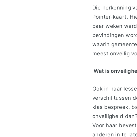
Die herkenning v
Pointer-kaart. Hi
paar weken werd d
bevindingen word
waarin gemeente
meest onveilig vo
‘Wat is onveiligh
Ook in haar lesse
verschil tussen d
klas bespreek, ba
onveiligheid dan
Voor haar bevesti
anderen in te lat