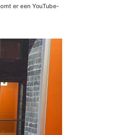
omt er ee
n YouTube-