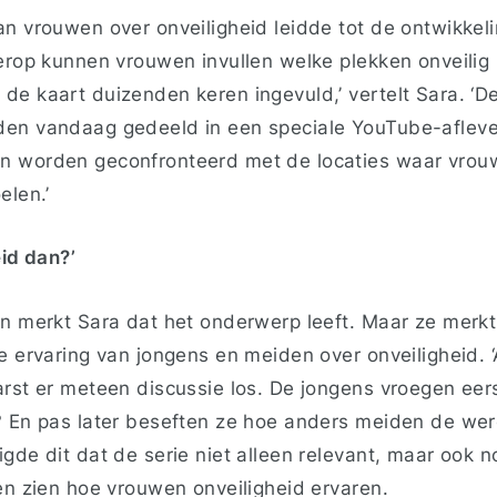
an vrouwen over onveiligheid leidde tot de ontwikkel
erop kunnen vrouwen invullen welke plekken onveilig 
e kaart duizenden keren ingevuld,’ vertelt Sara. ‘De
en vandaag gedeeld in een speciale YouTube-aflever
n worden geconfronteerd met de locaties waar vrouw
elen.’
eid dan?’
n merkt Sara dat het onderwerp leeft. Maar ze merkt 
e ervaring van jongens en meiden over onveiligheid. ‘A
rst er meteen discussie los. De jongens vroegen eers
? En pas later beseften ze hoe anders meiden de were
gde dit dat de serie niet alleen relevant, maar ook n
en zien hoe vrouwen onveiligheid ervaren.