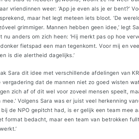
ar vriendinnen weer: ‘App je even als je er bent?’ V
fsprekend, maar het legt meteen iets bloot. ‘De werel
zóveel grimmiger. Mannen hebben geen idee,’ legt Sa
kt nu anders om zich heen: ‘Hij merkt pas op hoe ver
en donker fietspad een man tegenkomt. Voor mij en ve
 is die alertheid dagelijks.’
ak Sara dit idee met verschillende afdelingen van K
e vergadering dat de mannen niet zo goed wisten wa
gen zich af of dit wel voor zoveel mensen speelt, m
in mee.’ Volgens Sara was er juist veel herkenning va
e bij de NPO gepitcht had, is er gelijk een team mee 
et format bedacht, maar een team van betrokken ful
werkt.’