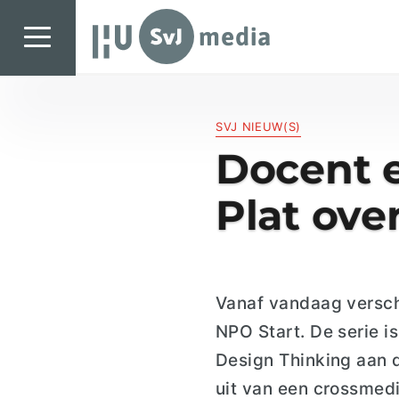
SvJ media
SvJ media
SVJ NIEUW(S)
Landelijk
Docent e
Regionaal
Plat over
Specials & International
In de praktijk
Freelancebureau
Vanaf vandaag versch
Introductiefestival
NPO Start. De serie i
Agenda & Vacatures
Design Thinking aan
uit van een
crossmedi