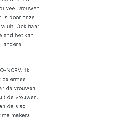
oor veel vrouwen
d is door onze
ra uit. Ook haar
velend het kan
el andere
RO-NCRV. ‘Ik
t ze ermee
aar de vrouwen
nuit de vrouwen.
aan de slag
ltime makers