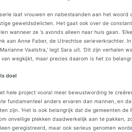
erie laat vrouwen en nabestaanden aan het woord di
stige geweldsdelicten. Het gaat ook over de constan
len wanneer ze ’s avonds alleen naar huis gaan. ‘Elke
nk aan Anne Faber, de Utrechtse serieverkrachter. In
arianne Vaatstra,’ legt Sara uit. ‘Dit zijn verhalen waa
t, van wegkijkt, maar precies daarom is het zo belangri
ls doel
et hele project vooral meer bewustwording te creëre
te fundamenteel anders ervaren dan mannen, en dat d
en zijn. ‘Het is ook belangrijk dat de gemeenten de 
 om onveilige plekken daadwerkelijk aan te pakken, z
lleen geregistreerd, maar ook serieus genomen worde