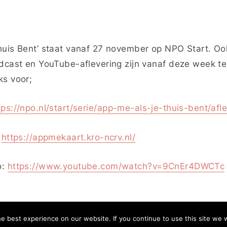
huis Bent’ staat vanaf 27 november op NPO Start. O
odcast en YouTube-aflevering zijn vanaf deze week te
ks voor;
tps://npo.nl/start/serie/app-me-als-je-thuis-bent/afl
:
https://appmekaart.kro-ncrv.nl/
o:
https://www.youtube.com/watch?v=9CnEr4DWCTc
 best experience on our website. If you continue to use this site we wi
kies
Deze website is afkomstig van de School voor Journalistiek U