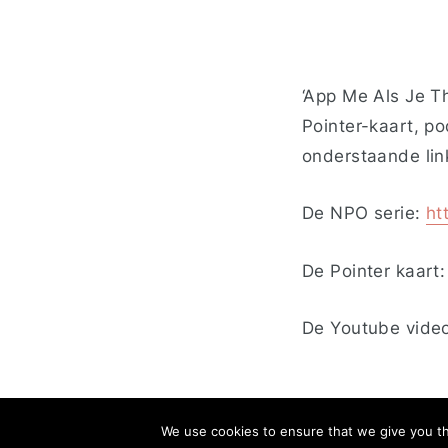
‘App Me Als Je T
Pointer-kaart, p
onderstaande lin
De NPO serie:
ht
De Pointer kaart
De Youtube vide
We use cookies to ensure that we give you the
Privacy
Coo