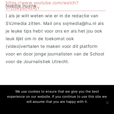
https://www.youtube.com/watch?
Neeltje Huirne
v=zdwpso4sRjY
)
als je wilt weten wie er in de redactie van
SVJmedia zitten. Mail ons
svjmedia@hu.nl
als
je leuke tips hebt voor ons en als het jou ook
leuk lijkt om in de toekomst ook
(video)verhalen te maken voor dit platform
voor en door jonge journalisten van de School
voor de Journalistiek Utrecht.
We use cookies to ensure that we give you the best
experience on our website. If you continue to use this site we
Privacy
Cookies
will assume that you are happy with it.
Deze website is afkomstig van de School voor Journalistiek
Utrecht en is gemaakt door studenten & docenten
OK