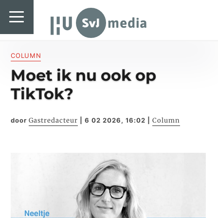
SvJ media
SvJ media
Landelijk
COLUMN
Moet ik nu ook op
Regionaal
TikTok?
Specials & International
In de praktijk
door
Gastredacteur
|
6 02 2026, 16:02
|
Column
Freelancebureau
Introductiefestival
Agenda & Vacatures