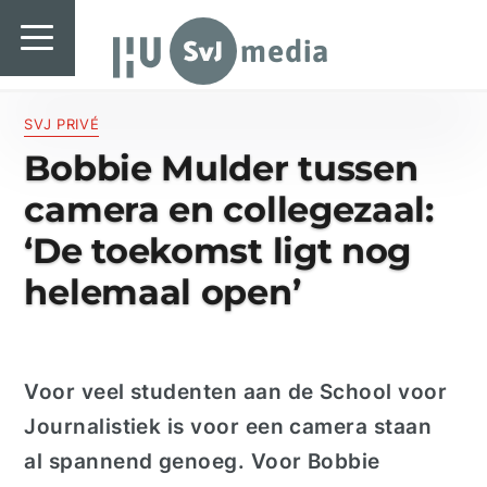
SvJ media
SvJ media
Landelijk
SVJ PRIVÉ
Bobbie Mulder tussen
Regionaal
camera en collegezaal:
Specials & International
‘De toekomst ligt nog
In de praktijk
helemaal open’
Freelancebureau
Introductiefestival
Voor veel studenten aan de School voor
Agenda & Vacatures
Journalistiek is voor een camera staan
al spannend genoeg. Voor Bobbie