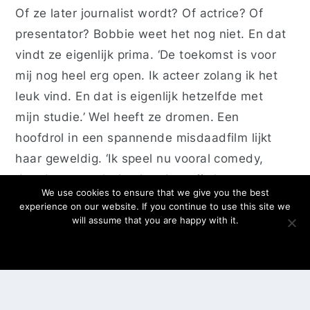
Of ze later journalist wordt? Of actrice? Of
presentator? Bobbie weet het nog niet. En dat
vindt ze eigenlijk prima. ‘De toekomst is voor
mij nog heel erg open. Ik acteer zolang ik het
leuk vind. En dat is eigenlijk hetzelfde met
mijn studie.’ Wel heeft ze dromen. Een
hoofdrol in een spannende misdaadfilm lijkt
haar geweldig. ‘Ik speel nu vooral comedy,
dus dat zou echt heel anders zijn.’
We use cookies to ensure that we give you the best
experience on our website. If you continue to use this site we
Over haar nieuwste film is ze vooral trots en
will assume that you are happy with it.
een beetje opgelucht. ‘Ik vond het spannend
OK
om hem te zien, omdat dit een heel ander
soort rol is dan normaal. Maar ik ben echt blij
met het eindresultaat.’ Voor fans van de oude