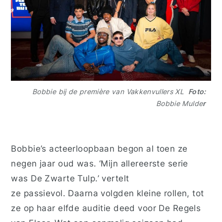
Bobbie bij de première van Vakkenvullers XL
Foto:
Bobbie Mulde
r
Bobbie’s acteerloopbaan begon
al toen ze
negen jaar oud was.
‘Mijn allereerste serie
was
De Zwarte Tulp
.’ vertelt
ze passievol. Daarna volgden kleine rollen, tot
ze op haar elfde auditie deed voor
De Regels