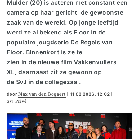
Mulder (20) is
acteren met constant een
camera op haar gericht
,
de gewoonste
zaak van de wereld.
Op jonge leeftijd
werd ze al bekend a
ls
Floor in de
populaire jeugdserie
De Regels van
Floor
.
Binnenkort is
ze
te
zien
in
de
nieuwe
film
Vakkenvullers
XL
,
daarnaast
zit ze gewoon
op
de
SvJ
in de collegezaal.
door
Max van den Bogaert
|
11 02 2026, 12:02
|
SvJ Privé