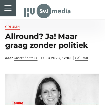
SvJ media
SvJ media
Landelijk
COLUMN
Allround? Ja! Maar
Regionaal
graag zonder politiek
Specials & International
In de praktijk
door
Gastredacteur
|
17 03 2026, 12:03
|
Column
Freelancebureau
Introductiefestival
Agenda & Vacatures