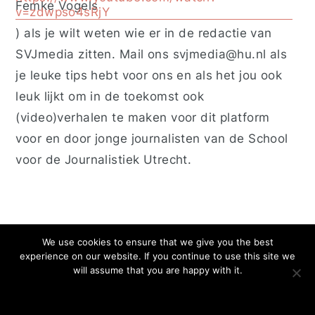
Femke Vogels
v=zdwpso4sRjY
)
als je wilt weten wie er in de redactie van
SVJmedia zitten. Mail ons
svjmedia@hu.nl
als
je leuke tips hebt voor ons en als het jou ook
leuk lijkt om in de toekomst ook
(video)verhalen te maken voor dit platform
voor en door jonge journalisten van de School
voor de Journalistiek Utrecht.
We use cookies to ensure that we give you the best
experience on our website. If you continue to use this site we
Privacy
Cookies
will assume that you are happy with it.
Deze website is afkomstig van de School voor Journalistiek
Utrecht en is gemaakt door studenten & docenten
OK