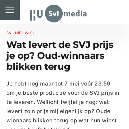
SvJ media
SvJ media
Landelijk
SVJ NIEUW(S)
Wat levert de SVJ prijs
Regionaal
je op? Oud-winnaars
Specials & International
blikken terug
In de praktijk
Je hebt nog maar tot 7 mei vóór 23.59
Freelancebureau
om je beste productie voor de SVJ prijs in
Introductiefestival
te leveren. Wellicht twijfel je nog: wat
levert zo’n prijs mij eigenlijk op? Oude
Agenda & Vacatures
winnaars blikken terug op wat hun winst