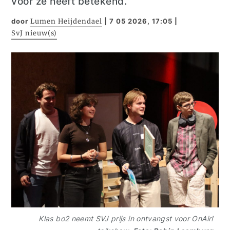
voor ze heeft betekend.
door
Lumen Heijdendael
|
7 05 2026, 17:05
|
SvJ nieuw(s)
Klas bo2 neemt SVJ prijs in ontvangst voor OnAir!