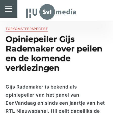
SvJ media
SvJ media
Landelijk
TOEKOMSTPERSPECTIEF
Opiniepeiler Gijs
Regionaal
Rademaker over peilen
Specials & International
en de komende
In de praktijk
verkiezingen
Freelancebureau
Introductiefestival
Gijs Rademaker is bekend als
opiniepeiler van het panel van
Agenda & Vacatures
EenVandaag en sinds een jaartje van het
RTL Nieuwspanel.
Hij peilt dagelijks de