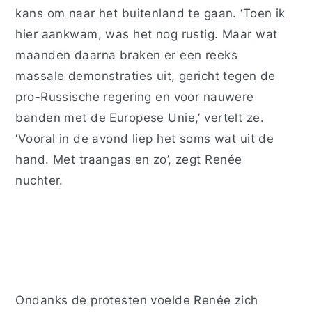
kans om naar het buitenland te gaan. ‘Toen ik
hier aankwam, was het nog rustig. Maar wat
maanden daarna braken er een
reeks
massale demonstraties uit, gericht tegen de
pro-Russische regering en voor nauwere
banden met de Europese Unie,’ vertelt
ze.
‘Voora
l
in de avond liep het soms wat uit de
hand. Met traangas en zo’,
z
e
g
t
Renée
nuch
t
e
r
.
Ondanks de protesten voelde Renée zich