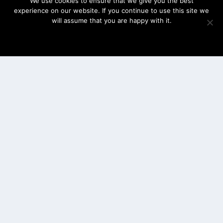
We use cookies to ensure that we give you the best
experience on our website. If you continue to use this site we
will assume that you are happy with it.
OK
‘Hoewel Bilbao niet het zonnigste gedeelte
van Spanje is, ligt het wel in het Baskenland.
Een regio die een heel andere identiteit heeft
binnen het land. Basken zijn wat norser dan
de rest van Spanje en meer gehecht aan hun