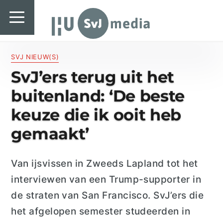
SvJ media
SvJ media
Landelijk
SVJ NIEUW(S)
SvJ’ers terug uit het
Regionaal
buitenland: ‘De beste
Specials & International
keuze die ik ooit heb
In de praktijk
gemaakt’
Freelancebureau
Van ijsvissen in Zweeds Lapland tot het
Introductiefestival
interviewen van een
Trump
-supporter in
Agenda & Vacatures
de straten van San Francisco.
SvJ’ers
die
het afgelopen semester studeerden in