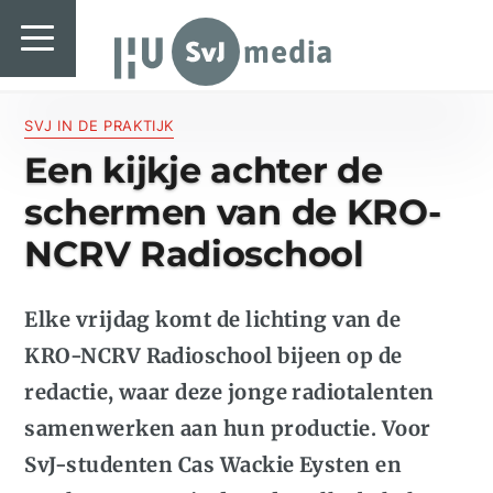
SvJ media
SvJ media
Landelijk
SVJ IN DE PRAKTIJK
Een kijkje achter de
Regionaal
schermen van de KRO-
Specials & International
NCRV Radioschool
In de praktijk
Elke vrijdag komt de lichting van de
Freelancebureau
KRO-NCRV Radioschool bijeen op de
Introductiefestival
redactie, waar deze jonge radiotalenten
Agenda & Vacatures
samenwerken aan hun productie. Voor
SvJ-studenten Cas Wackie Eysten en