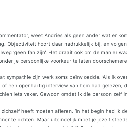
commentator, weet Andries als geen ander wat er komt
g. Objectiviteit hoort daar nadrukkelijk bij, en volg
lweg ‘geen fan zijn’. Het draait ook om de manier wa
zonder je persoonlijke voorkeur te laten doorschemere
dat sympathie zijn werk soms beïnvloedde. ‘Als ik ov
, of een openhartig interview van hem had gelezen,
chien iets vaker. Gewoon omdat ik die persoon zelf i
ij zichzelf heeft moeten afleren. ‘In het begin had ik
nner te richten. Maar uiteindelijk moet je jezelf steed