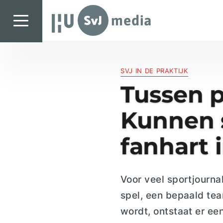
SvJ media
SvJ media
SVJ IN DE PRAKTIJK
Landelijk
Tussen p
Regionaal
Kunnen s
Specials & International
In de praktijk
fanhart
Freelancebureau
Introductiefestival
Voor veel sportjournal
Agenda & Vacatures
spel, een bepaald tea
wordt, ontstaat er ee