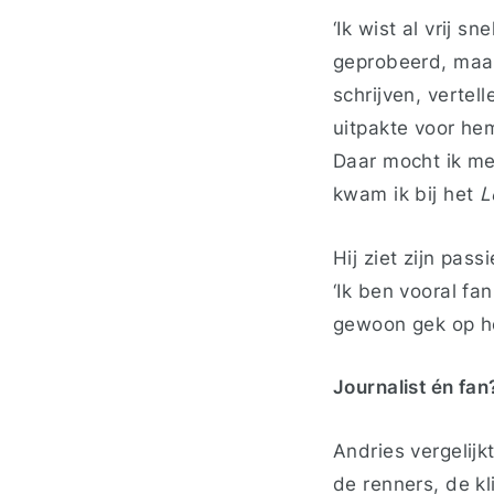
‘Ik wist al vrij s
geprobeerd, maar 
schrijven, vertel
uitpakte voor hem
Daar mocht ik me
kwam ik bij het
L
Hij ziet zijn pass
‘Ik ben vooral fa
gewoon gek op het
Journalist én fan
Andries vergelijk
de renners, de kl