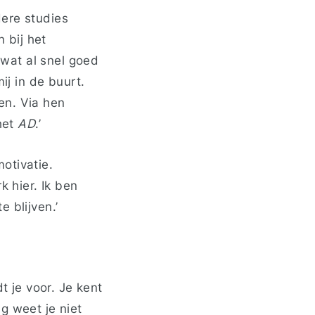
ndere studies
n bij het
s wat al snel goed
mij in de buurt.
en. Via hen
 het
AD
.’
motivatie.
k hier. Ik ben
 blijven.’
t je voor. Je kent
g weet je niet