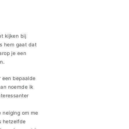
 kijken bij
ens hem gaat dat
arop je een
n.
er een bepaalde
 dan noemde ik
nteressanter
 de neiging om me
s hetzelfde