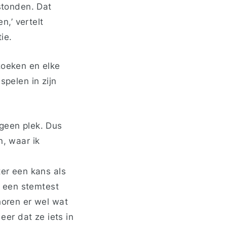
stonden. Dat
,’ vertelt
ie.
zoeken en elke
spelen in zijn
geen plek. Dus
n, waar ik
ter een kans als
 een stemtest
horen er wel wat
er dat ze iets in