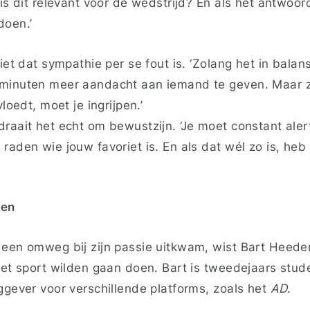
 is dit relevant voor de wedstrijd? En als het antwoor
doen.’
iet dat sympathie per se fout is. ‘Zolang het in balans b
 minuten meer aandacht aan iemand te geven. Maar 
vloedt, moet je ingrijpen.’
raait het echt om bewustzijn. ‘Je moet constant alert 
raden wie jouw favoriet is. En als dat wél zo is, heb 
ten
 een omweg bij zijn passie uitkwam, wist Bart Heederi
met sport wilden gaan doen. Bart is tweedejaars stude
ggever voor verschillende platforms, zoals het
AD
.