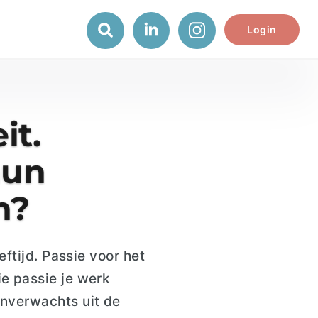
Login
it.
hun
n?
eftijd. Passie voor het
e passie je werk
onverwachts uit de