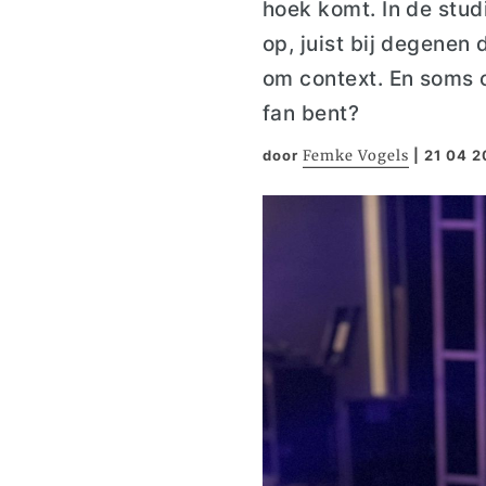
hoek komt. In de stud
op, juist bij degenen
om context. En soms oo
fan bent?
door
Femke Vogels
|
21 04 2