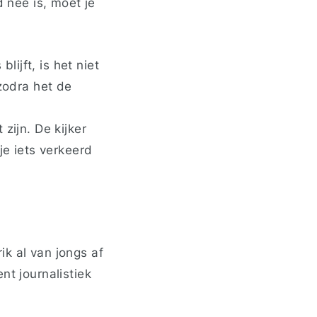
d nee is, moet je
lijft, is het niet
zodra het de
zijn. De kijker
je iets verkeerd
k al van jongs af
nt journalistiek