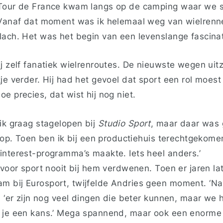
 Tour de France kwam langs op de camping waar we 
 Vanaf dat moment was ik helemaal weg van wielrennen
lach. Het was het begin van een levenslange fascinat
j zelf fanatiek wielrenroutes. De nieuwste wegen uit
je verder. Hij had het gevoel dat sport een rol moest 
e precies, dat wist hij nog niet.
ik graag stagelopen bij
Studio Sport
, maar daar was 
l op. Toen ben ik bij een productiehuis terechtgekome
interest-programma’s maakte. Iets heel anders.’
 voor sport nooit bij hem verdwenen. Toen er jaren la
 bij Eurosport, twijfelde Andries geen moment. ‘Na
; ‘er zijn nog veel dingen die beter kunnen, maar we 
 je een kans.’ Mega spannend, maar ook een enorme e