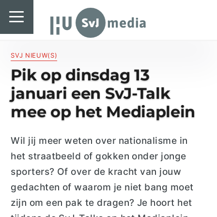
SvJ media
SvJ media
Landelijk
SVJ NIEUW(S)
Pik op dinsdag 13
Regionaal
januari een SvJ-Talk
Specials & International
mee op het Mediaplein
In de praktijk
Wil jij meer weten over nationalisme in
Freelancebureau
het straatbeeld of gokken onder jonge
Introductiefestival
sporters? Of over de kracht van jouw
gedachten of waarom je niet bang moet
Agenda & Vacatures
zijn om een pak te dragen? Je hoort het