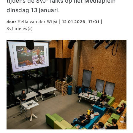
tijdens de SvJ-Talks op het Mediaplein
dinsdag 13 januari.
door
Hella van der Wijst
|
12 01 2026, 17:01
|
SvJ nieuw(s)