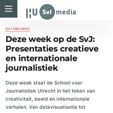
SvJ media
SvJ media
Landelijk
SVJ NIEUW(S)
Deze week op de SvJ:
Regionaal
Presentaties creatieve
Specials & International
en internationale
In de praktijk
journalistiek
Freelancebureau
Deze week staat de
School voor
Introductiefestival
Journalistiek Utrecht
in het teken van
Agenda & Vacatures
creativiteit, beeld en internationale
verhalen
.
Van datavisualisatie tot