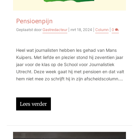
Pensioenpijn
Geplaatst door
Gastredacteur
|
mrt 18, 2024
|
Column
|
0
Heel wat journalisten hebben les gehad van Mans
Kuipers. Met liefde en plezier stond hij zeventien jaar
jaar voor de klas op de School voor Journalistiek
Utrecht. Deze week gaat hij met pensioen en dat valt
hem niet mee zo schrijft hij in zijn afscheidscolumn.
‘Mij valt het afscheid van al die lieve, leergierige en
soms ook lastige studenten zwaar. De SLB-
gesprekjes, de coaching, de assessments, het
Lees verder
‘tijdschriftje maken’ met eerstejaars, zelfs de
taallessen; ik ga ze missen.’