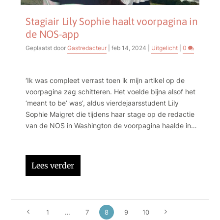
Stagiair Lily Sophie haalt voorpagina in
de NOS-app
Geplaatst door
Gastredacteur
|
feb 14, 2024
|
Uitgelicht
|
0
‘Ik was compleet verrast toen ik mijn artikel op de
voorpagina zag schitteren. Het voelde bijna alsof het
‘meant to be’ was’, aldus vierdejaarsstudent Lily
Sophie Maigret die tijdens haar stage op de redactie
van de NOS in Washington de voorpagina haalde in
de NOS app.
Lees verder
1
…
7
8
9
10