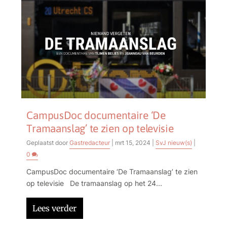
CampusDoc documentaire ‘De
Tramaanslag’ te zien op televisie
Geplaatst door
Gastredacteur
|
mrt 15, 2024
|
SvJ nieuw(s)
|
0
CampusDoc documentaire ‘De Tramaanslag’ te zien
op televisie De tramaanslag op het 24...
Lees verder