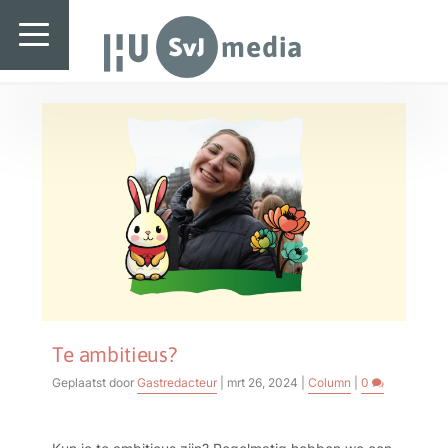
SvJ media
Auteur:
Gastredacteur
SvJ media
Landelijk
Regionaal
Specials & International
In de praktijk
Freelancebureau
Introductiefestival
Te ambitieus?
Geplaatst door
Gastredacteur
|
mrt 26, 2024
|
Column
|
0
Agenda & Vacatures