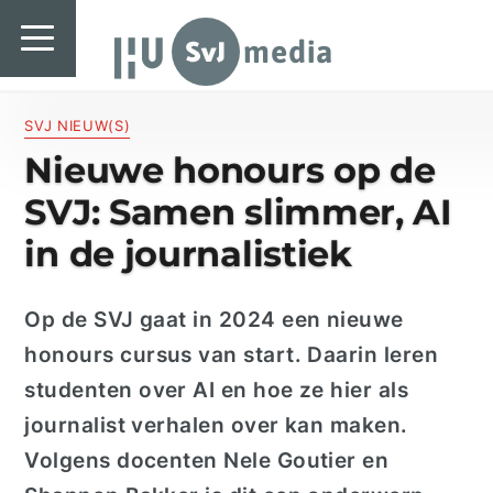
SvJ media
SvJ media
Landelijk
SVJ NIEUW(S)
Nieuwe honours op de
Regionaal
SVJ: Samen slimmer, AI
Specials & International
in de journalistiek
In de praktijk
Op de SVJ gaat in 2024 een nieuwe
Freelancebureau
honours
cursus van start.
Daarin leren
Introductiefestival
studenten
over
AI en hoe
ze
hier als
journalist verhalen over kan maken.
Agenda & Vacatures
Volgens docenten Nele
Goutier
en