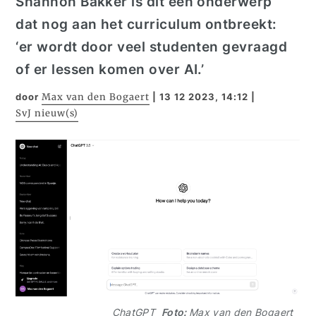
Shannon Bakker is dit
een
onderwerp
dat nog
aan
het curriculum
ontbreekt
:
‘er wordt door veel studenten gevraagd
of er lessen komen over AI.’
door
Max van den Bogaert
|
13 12 2023, 14:12
|
SvJ nieuw(s)
ChatGPT
Foto:
Max van den Bogaert