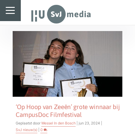
SvJ media
Auteur:
Wessel In den Bosch
SvJ media
Landelijk
Regionaal
Specials & International
In de praktijk
Freelancebureau
Introductiefestival
‘Op Hoop van Zeeën’ grote winnaar bij
CampusDoc Filmfestival
Agenda & Vacatures
Geplaatst door
Wessel In den Bosch
|
jun 23, 2024
|
SvJ nieuw(s)
|
0