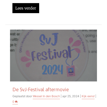
Lees verder
De SvJ-Festival aftermovie
Geplaatst door
Wessel In den Bosch
|
apr 25, 2024
|
Kijk eens!
|
0