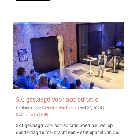
SvJ geslaagd voor accreditatie
Geplaatst door
Wessel In den Bosch
|
mei 22, 2024
|
SvJ nieuw(s)
|
0
SvJ geslaagd voor accreditatie Goed nieuws: op
donderdag 16 mei bracht een visitatiepanel van de...